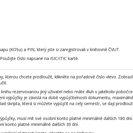
apu (KOSu) a PIN, který jste si zaregistrovali v knihovně ČVUT.
oužijte číslo napsané na ISIC/ITIC kartě.
, kterou chcete prodloužit, klikněte na pořadové číslo vlevo. Zobrazí
žit.
nihu rezervovanou jiný uživatel nebo máte dluh v jakékoliv pobočc
ní výpůjčky je závislá na době vypůjčitelnosti dokumentu, maximálně
d skripta, která si můžete vypůjčit na celý semestr, se dají prodlouž
 výpůjčky, musí mít své osobní konto platné minimálně dalších 180 dní.
ní konto platné minimálně dalších 30 dní.