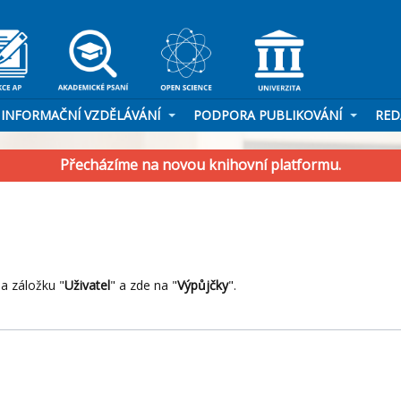
INFORMAČNÍ VZDĚLÁVÁNÍ
PODPORA PUBLIKOVÁNÍ
RED
Přecházíme na novou knihovní platformu.
a záložku "
Uživatel
" a zde na "
Výpůjčky
".