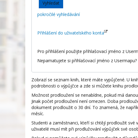
pokročilé vyhledávání
Přihlášení do uživatelského konta
Pro přihlášení použijte přihlašovací jméno z Userm
Nepamatujete si přihlašovací jméno z Usermapu? P
Zobrazí se seznam knih, které máte vypůjčené. U knihy
podrobnosti o výpůjčce a zde si můžete knihu prodlou
Možnost prodloužení se nenabídne, pokud má danou k
Jinak počet prodloužení není omezen. Doba prodlouže
dokument prodloužit o 30 dní. To znamená, že napříkla
měsíc.
Studenti a zaměstnanci, kteří si chtějí prodloužit své
uživatelé musí mít při prodlužování výpůjček své osob