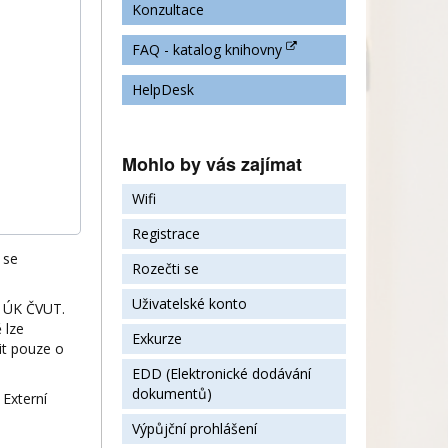
Konzultace
FAQ - katalog knihovny
HelpDesk
Mohlo by vás zajímat
Wifi
Registrace
 se
Rozečti se
Uživatelské konto
e ÚK ČVUT.
 lze
Exkurze
it pouze o
EDD (Elektronické dodávání
dokumentů)
 Externí
Výpůjční prohlášení