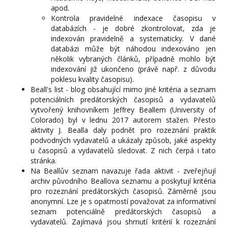
apod.
Kontrola pravidelné indexace časopisu v
databázích - je dobré zkontrolovat, zda je
indexován pravidelně a systematicky. V dané
databázi může být náhodou indexováno jen
několik vybraných článků, případně mohlo být
indexování již ukončeno (právě např. z důvodu
poklesu kvality časopisu).
Beall's list - blog obsahující mimo jiné kritéria a seznam
potenciálních predátorských časopisů a vydavatelů
vytvořený knihovníkem Jeffrey Beallem (University of
Colorado) byl v lednu 2017 autorem stažen. Přesto
aktivity J. Bealla daly podnět pro rozeznání praktik
podvodných vydavatelů a ukázaly způsob, jaké aspekty
u časopisů a vydavatelů sledovat. Z nich čerpá i tato
stránka.
Na Beallův seznam navazuje řada aktivit - zveřejňují
archiv původního Beallova seznamu a poskytují kritéria
pro rozeznání predátorských časopisů. Záměrně jsou
anonymní. Lze je s opatrností považovat za informativní
seznam potenciálně predátorských časopisů a
vydavatelů. Zajímavá jsou shrnutí kritérií k rozeznání