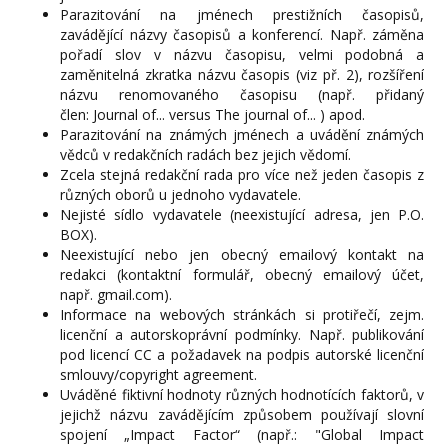
Parazitování na jménech prestižních časopisů,
zavádějící názvy časopisů a konferencí. Např. záměna
pořadí slov v názvu časopisu, velmi podobná a
zaměnitelná zkratka názvu časopis (viz př. 2), rozšíření
názvu renomovaného časopisu (např. přidaný
člen: Journal of... versus The journal of... ) apod.
Parazitování na známých jménech a uvádění známých
vědců v redakčních radách bez jejich vědomí.
Zcela stejná redakční rada pro více než jeden časopis z
různých oborů u jednoho vydavatele.
Nejisté sídlo vydavatele (neexistující adresa, jen P.O.
BOX).
Neexistující nebo jen obecný emailový kontakt na
redakci (kontaktní formulář, obecný emailový účet,
např. gmail.com).
Informace na webových stránkách si protiřečí, zejm.
licenční a autorskoprávní podmínky. Např. publikování
pod licencí CC a požadavek na podpis autorské licenční
smlouvy/copyright agreement.
Uváděné fiktivní hodnoty různých hodnotících faktorů, v
jejichž názvu zavádějícím způsobem používají slovní
spojení „Impact Factor“ (např.: "Global Impact