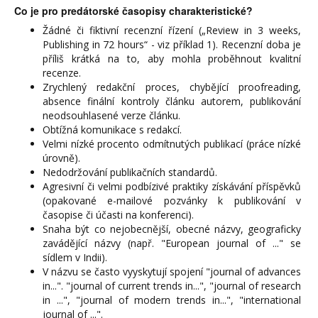
Co je pro predátorské časopisy charakteristické?
Žádné či fiktivní recenzní řízení („Review in 3 weeks,
Publishing in 72 hours“ - viz příklad 1). Recenzní doba je
příliš krátká na to, aby mohla proběhnout kvalitní
recenze.
Zrychlený redakční proces, chybějící proofreading,
absence finální kontroly článku autorem, publikování
neodsouhlasené verze článku.
Obtížná komunikace s redakcí.
Velmi nízké procento odmítnutých publikací (práce nízké
úrovně).
Nedodržování publikačních standardů.
Agresivní či velmi podbízivé praktiky získávání příspěvků
(opakované e-mailové pozvánky k publikování v
časopise či účasti na konferenci).
Snaha být co nejobecnější, obecné názvy, geograficky
zavádějící názvy (např. "European journal of ..." se
sídlem v Indii).
V názvu se často vyyskytují spojení "journal of advances
in...". "journal of current trends in...", "journal of research
in ...", "journal of modern trends in...", "international
journal of ...".