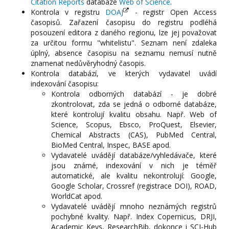
Citation Reports
databáze
Web of Science
.
Kontrola v registru
DOAJ
- registr Open Access
časopisů. Zařazení časopisu do registru podléhá
posouzení editora z daného regionu, lze jej považovat
za určitou formu "whitelistu". Seznam není zdaleka
úplný, absence časopisu na seznamu nemusí nutně
znamenat nedůvěryhodný časopis.
Kontrola databází, ve kterých vydavatel uvádí
indexování časopisu:
Kontrola odborných databází - je dobré
zkontrolovat, zda se jedná o odborné databáze,
které kontrolují kvalitu obsahu. Např. Web of
Science, Scopus, Ebsco, ProQuest, Elsevier,
Chemical Abstracts (CAS), PubMed Central,
BioMed Central, Inspec, BASE apod.
Vydavatelé uvádějí databáze/vyhledávače, které
jsou známé, indexování v nich je téměř
automatické, ale kvalitu nekontrolují: Google,
Google Scholar, Crossref (registrace DOI), ROAD,
WorldCat apod.
Vydavatelé uvádějí mnoho neznámých registrů
pochybné kvality. Např. Index Copernicus, DRJI,
Academic Keys, ResearchBib, dokonce i SCI-Hub