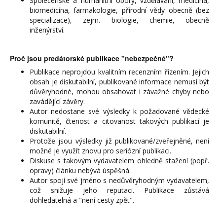
Společenské a humanitní obory, vzdělávání, medicína,
biomedicína, farmakologie, přírodní vědy obecně (bez
specializace), zejm. biologie, chemie, obecně
inženýrství.
Proč jsou predátorské publikace "nebezpečné"?
Publikace neprojdou kvalitním recenzním řízením. Jejich
obsah je diskutabilní, publikované informace nemusí být
důvěryhodné, mohou obsahovat i závažné chyby nebo
zavádějící závěry.
Autor nedostane své výsledky k požadované vědecké
komunitě, čtenost a citovanost takových publikací je
diskutabilní.
Protože jsou výsledky již publikované/zveřejněné, není
možné je využít znovu pro seriózní publikaci.
Diskuse s takovým vydavatelem ohledně stažení (popř.
opravy) článku nebývá úspěšná.
Autor spojí své jméno s nedůvěryhodným vydavatelem,
což snižuje jeho reputaci. Publikace zůstává
dohledatelná a "není cesty zpět".