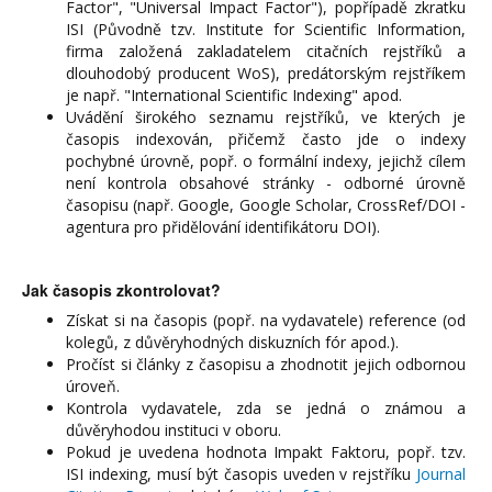
Factor", "Universal Impact Factor"), popřípadě zkratku
ISI (Původně tzv. Institute for Scientific Information,
firma založená zakladatelem citačních rejstříků a
dlouhodobý producent WoS), predátorským rejstříkem
je např. "International Scientific Indexing" apod.
Uvádění širokého seznamu rejstříků, ve kterých je
časopis indexován, přičemž často jde o indexy
pochybné úrovně, popř. o formální indexy, jejichž cílem
není kontrola obsahové stránky - odborné úrovně
časopisu (např. Google, Google Scholar, CrossRef/DOI -
agentura pro přidělování identifikátoru DOI).
Jak časopis zkontrolovat?
Získat si na časopis (popř. na vydavatele) reference (od
kolegů, z důvěryhodných diskuzních fór apod.).
Pročíst si články z časopisu a zhodnotit jejich odbornou
úroveň.
Kontrola vydavatele, zda se jedná o známou a
důvěryhodou instituci v oboru.
Pokud je uvedena hodnota Impakt Faktoru, popř. tzv.
ISI indexing, musí být časopis uveden v rejstříku
Journal