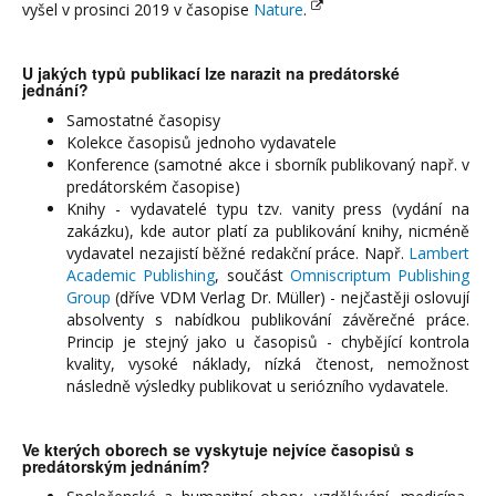
vyšel v prosinci 2019 v časopise
Nature
.
U jakých typů publikací lze narazit na predátorské
jednání?
Samostatné časopisy
Kolekce časopisů jednoho vydavatele
Konference (samotné akce i sborník publikovaný např. v
predátorském časopise)
Knihy - vydavatelé typu tzv. vanity press (vydání na
zakázku), kde autor platí za publikování knihy, nicméně
vydavatel nezajistí běžné redakční práce. Např.
Lambert
Academic Publishing
, součást
Omniscriptum Publishing
Group
(dříve VDM Verlag Dr. Müller) - nejčastěji oslovují
absolventy s nabídkou publikování závěrečné práce.
Princip je stejný jako u časopisů - chybějící kontrola
kvality, vysoké náklady, nízká čtenost, nemožnost
následně výsledky publikovat u seriózního vydavatele.
Ve kterých oborech se vyskytuje nejvíce časopisů s
predátorským jednáním?