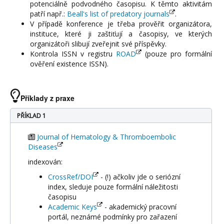
potenciálně podvodného časopisu. K těmto aktivitám
patří např.:
Beall's list of predatory journals
.
V případě konference je třeba prověřit organizátora,
instituce, které ji zaštiťují a časopisy, ve kterých
organizátoři slibují zveřejnit své příspěvky.
Kontrola ISSN v registru
ROAD
(pouze pro formální
ověření existence ISSN).
Příklady z praxe
PŘÍKLAD 1
Journal of Hematology & Thromboembolic
Diseases
indexován:
CrossRef/DOI
- (!) ačkoliv jde o seriózní
index, sleduje pouze formální náležitosti
časopisu
Academic Keys
- akademický pracovní
portál, neznámé podmínky pro zařazení