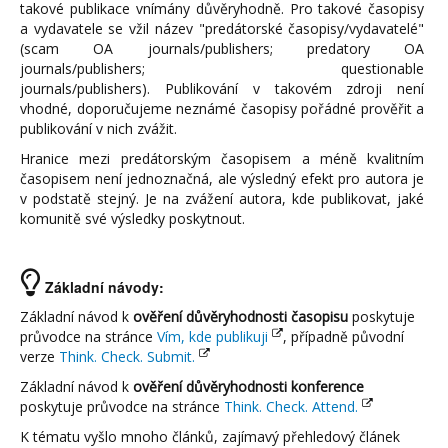
takové publikace vnímány důvěryhodně. Pro takové časopisy
a vydavatele se vžil název "predátorské časopisy/vydavatelé"
(scam OA journals/publishers; predatory OA
journals/publishers; questionable
journals/publishers). Publikování v takovém zdroji není
vhodné, doporučujeme neznámé časopisy pořádné prověřit a
publikování v nich zvážit.
Hranice mezi predátorským časopisem a méně kvalitním
časopisem není jednoznačná, ale výsledný efekt pro autora je
v podstatě stejný. Je na zvážení autora, kde publikovat, jaké
komunitě své výsledky poskytnout.
Základní návody:
Základní návod k
ověření důvěryhodnosti časopisu
poskytuje
průvodce na stránce
Vím, kde publikuji
, případně původní
verze
Think. Check. Submit.
Základní návod k
ověření důvěryhodnosti konference
poskytuje průvodce na stránce
Think. Check. Attend.
K tématu vyšlo mnoho článků, zajímavý přehledový článek