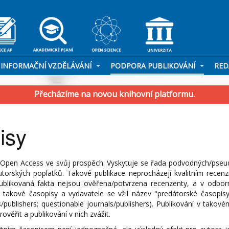
INFORMAČNÍ VZDĚLÁVÁNÍ
PODPORA PUBLIKOVÁNÍ
RED
Přecházíme na novou knihovní platformu.
isy
cip Open Access ve svůj prospěch. Vyskytuje se řada podvodných/pse
autorských poplatků. Takové publikace neprocházejí kvalitním recen
ublikovaná fakta nejsou ověřena/potvrzena recenzenty, a v odbo
takové časopisy a vydavatele se vžil název "predátorské časopisy
publishers; questionable journals/publishers). Publikování v takové
řit a publikování v nich zvážit.