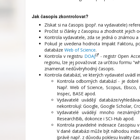
Jak časopis zkontrolovat?
Získat si na časopis (popř. na vydavatele) refe
Pročíst si články z časopisu a zhodnotit jejich
Kontrola vydavatele, zda se jedná o známou a 
Pokud je uvedena hodnota Impakt Faktoru, popř
databáze
Web of Science
.
Kontrola v registru
DOAJ
- registr Open Acce
regionu, lze jej považovat za určitou formu "
znamenat nedůvěryhodný časopis.
Kontrola databází, ve kterých vydavatel uvádí i
Kontrola odborných databází - je dobré 
Např. Web of Science, Scopus, Ebsco, P
Inspec, BASE apod.
Vydavatelé uvádějí databáze/vyhledáv
nekontrolují: Google, Google Scholar, Cr
Vydavatelé uvádějí mnoho neznámých 
ResearchBib, dokonce i SCI-Hub apod.
Kontrola pravidelné indexace časopisu v
V dané databázi může být náhodou index
(právě např. z důvodu poklesu kvality čas