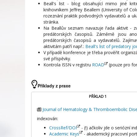
Beall's list - blog obsahující mimo jiné kr
knihovníkem Jeffrey Beallem (University of Col
rozeznání praktik podvodných vydavatelů a uká
stránka.
Na Beallův seznam navazuje řada aktivit - zv
predátorských časopisů. Záměrně jsou ano
predátorských časopisů a vydavatelů. Zajíma
aktivitám patří např.:
Beall's list of predatory jo
V případě konference je třeba prověřit organizáto
své příspěvky.
Kontrola ISSN v registru
ROAD
(pouze pro for
Příklady z praxe
PŘÍKLAD 1
Journal of Hematology & Thromboembolic Dis
indexován:
CrossRef/DOI
- (!) ačkoliv jde o seriózní i
Academic Keys
- akademický pracovní por