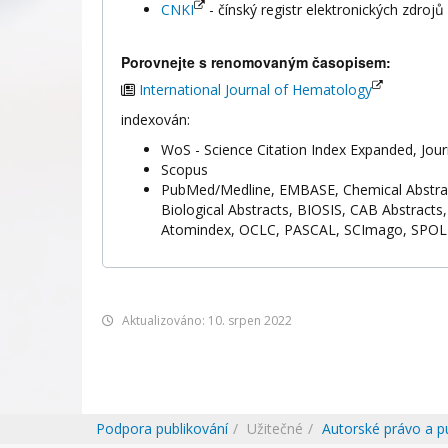
CNKI
- čínský registr elektronických zdrojů
Porovnejte s renomovaným časopisem:
International Journal of Hematology
indexován:
WoS - Science Citation Index Expanded, Journ
Scopus
PubMed/Medline, EMBASE, Chemical Abstracts
Biological Abstracts, BIOSIS, CAB Abstracts,
Atomindex, OCLC, PASCAL, SCImago, SPOL
Aktualizováno: 10. srpen 2022
Podpora publikování
Užitečné
Autorské právo a p