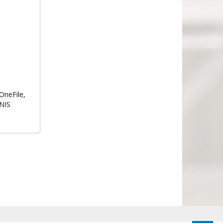
OneFile,
INIS