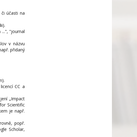
 či účasti na
i).
...", "journal
slov v názvu
např. přidaný
m).
licencí CC a
jení „Impact
or Scientific
kem je např.
rovně, popř.
gle Scholar,