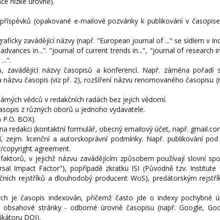
áce nízké úrovně).
ní příspěvků (opakované e-mailové pozvánky k publikování v časopise
icky zavádějící názvy (např. "European journal of ..." se sídlem v Indi
vances in...". "journal of current trends in...", "journal of research in 
..".
ů, zavádějící názvy časopisů a konferencí. Např. záměna pořadí 
 názvu časopis (viz př. 2), rozšíření názvu renomovaného časopisu (
ámých vědců v redakčních radách bez jejich vědomí.
časopis z různých oborů u jednoho vydavatele.
n P.O. BOX).
na redakci (kontaktní formulář, obecný emailový účet, např. gmail.co
, zejm. licenční a autorskoprávní podmínky. Např. publikování pod 
y/copyright agreement.
faktorů, v jejichž názvu zavádějícím způsobem používají slovní spo
rsal Impact Factor"), popřípadě zkratku ISI (Původně tzv. Institute f
ačních rejstříků a dlouhodobý producent WoS), predátorským rejstří
ých je časopis indexován, přičemž často jde o indexy pochybné ú
ola obsahové stránky - odborné úrovně časopisu (např. Google, Goo
ikátoru DOI).