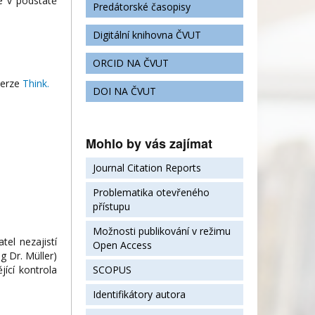
e v podstatě
Predátorské časopisy
Digitální knihovna ČVUT
ORCID NA ČVUT
verze
Think.
DOI NA ČVUT
Mohlo by vás zajímat
Journal Citation Reports
Problematika otevřeného
přístupu
Možnosti publikování v režimu
tel nezajistí
Open Access
g Dr. Müller)
jící kontrola
SCOPUS
Identifikátory autora