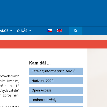
AKCE
O NÁS
Kam dál ...
Katalog informačních zdrojů
udovědeckých
Horizont 2020
zním řízením,
rné komunitě
Open Access
/vydavatelé"
m zdroji není
Hodnocení vědy