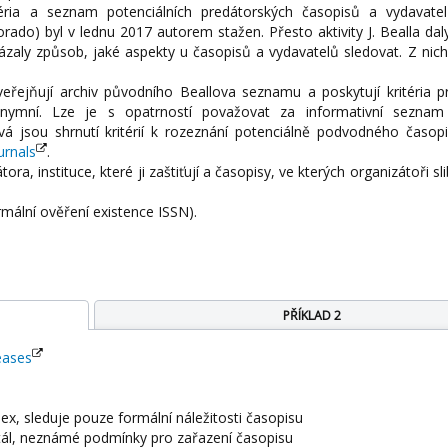
itéria a seznam potenciálních predátorských časopisů a vydavate
orado) byl v lednu 2017 autorem stažen. Přesto aktivity J. Bealla da
zaly způsob, jaké aspekty u časopisů a vydavatelů sledovat. Z nich
eřejňují archiv původního Beallova seznamu a poskytují kritéria p
nymní. Lze je s opatrností považovat za informativní seznam 
vá jsou shrnutí kritérií k rozeznání potenciálně podvodného časop
urnals
.
ra, instituce, které ji zaštiťují a časopisy, ve kterých organizátoři sli
mální ověření existence ISSN).
PŘÍKLAD 2
eases
ndex, sleduje pouze formální náležitosti časopisu
tál, neznámé podmínky pro zařazení časopisu