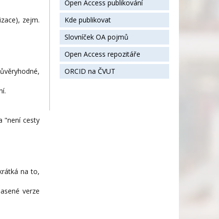
Open Access publikování
izace), zejm.
Kde publikovat
Slovníček OA pojmů
Open Access repozitáře
 důvěryhodné,
ORCID na ČVUT
í.
 "není cesty
krátká na to,
hlasené verze