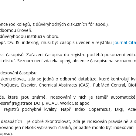
rence (od kolegů, z důvěryhodných diskuzních fór apod.).
 odbornou úroveň.
důvěryhodou instituci v oboru.
. tzv. ISI indexing, musí být časopis uveden v rejstříku
Journal Cit
ss časopisů. Zařazení časopisu do registru podléhá posouzení edit
whitelistu". Seznam není zdaleka úplný, absence časopisu na seznamu
ndexování časopisu:
zkontrolovat, zda se jedná o odborné databáze, které kontrolují kv
roQuest, Elsevier, Chemical Abstracts (CAS), PubMed Central, Bio
ače, které jsou známé, indexování v nich je téměř automatické,
ossref (registrace DOI), ROAD, WorldCat apod.
registrů pochybné kvality. Např. Index Copernicus, DRJI, Aca
 databázích - je dobré zkontrolovat, zda je indexován pravidelně a 
ováno jen několik vybraných článků, případně mohlo být indexování 
opisu).