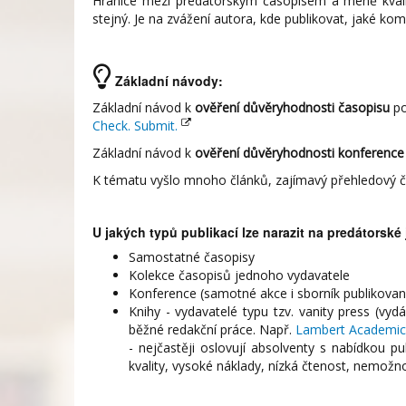
Hranice mezi predátorským časopisem a méně kvalit
stejný. Je na zvážení autora, kde publikovat, jaké ko
Základní návody:
Základní návod k
ověření důvěryhodnosti časopisu
po
Check. Submit.
Základní návod k
ověření důvěryhodnosti konference
K tématu vyšlo mnoho článků, zajímavý přehledový čl
U jakých typů publikací lze narazit na predátorské
Samostatné časopisy
Kolekce časopisů jednoho vydavatele
Konference (samotné akce i sborník publikovan
Knihy - vydavatelé typu tzv. vanity press (vyd
běžné redakční práce. Např.
Lambert Academic 
- nejčastěji oslovují absolventy s nabídkou pu
kvality, vysoké náklady, nízká čtenost, nemožn