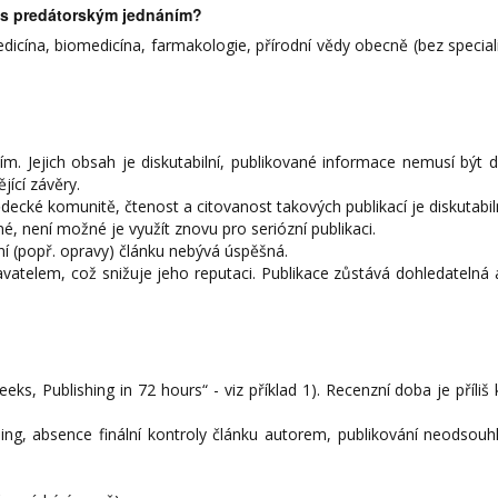
ů s predátorským jednáním?
icína, biomedicína, farmakologie, přírodní vědy obecně (bez special
ím. Jejich obsah je diskutabilní, publikované informace nemusí být
ící závěry.
cké komunitě, čtenost a citovanost takových publikací je diskutabiln
é, není možné je využít znovu pro seriózní publikaci.
í (popř. opravy) článku nebývá úspěšná.
telem, což snižuje jeho reputaci. Publikace zůstává dohledatelná a
eeks, Publishing in 72 hours“ - viz příklad 1). Recenzní doba je příliš 
ding, absence finální kontroly článku autorem, publikování neodsou