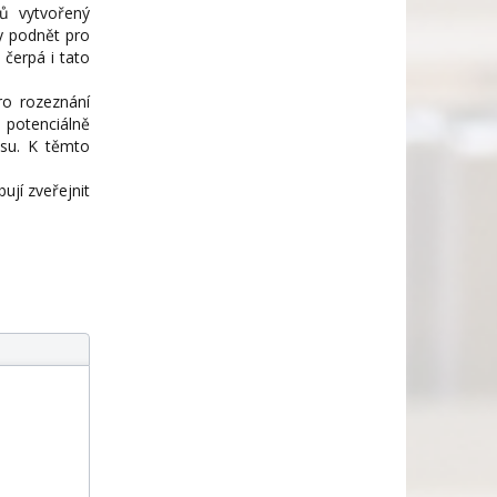
lů vytvořený
ly podnět pro
 čerpá i tato
ro rozeznání
potenciálně
isu. K těmto
bují zveřejnit