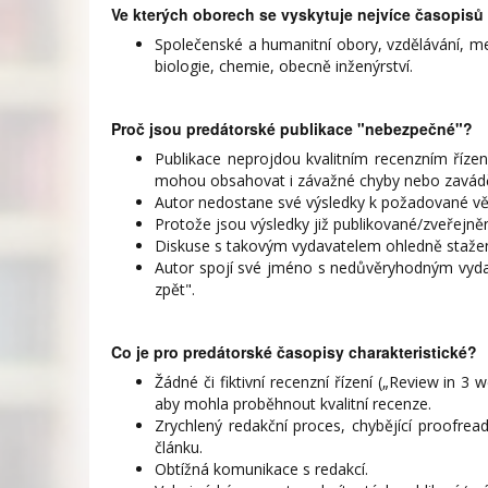
Ve kterých oborech se vyskytuje nejvíce časopis
Společenské a humanitní obory, vzdělávání, med
biologie, chemie, obecně inženýrství.
Proč jsou predátorské publikace "nebezpečné"?
Publikace neprojdou kvalitním recenzním řízen
mohou obsahovat i závažné chyby nebo zaváděj
Autor nedostane své výsledky k požadované věde
Protože jsou výsledky již publikované/zveřejněn
Diskuse s takovým vydavatelem ohledně stažen
Autor spojí své jméno s nedůvěryhodným vydava
zpět".
Co je pro predátorské časopisy charakteristické?
Žádné či fiktivní recenzní řízení („Review in 3 w
aby mohla proběhnout kvalitní recenze.
Zrychlený redakční proces, chybějící proofrea
článku.
Obtížná komunikace s redakcí.