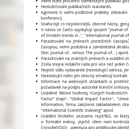
Velmi nízké procento odmítnutých publikací (pr
Nedodržování publikačních standardů.
Agresivní či velmi podbízivé praktiky získává
konferenci).
Snaha být co nejobecnější, obecné názvy, geograf
V názvu se často vyyskytují spojení "journal of ad
of modern trends in...", "international journal of .
Parazitování na jménech prestižních časopis
časopisu, velmi podobná a zaměnitelná zkratka
člen: Journal of... versus The journal of... ) apod.
Parazitování na známých jménech a uvádění zn
Zcela stejná redakční rada pro více než jeden 
Nejisté sídlo vydavatele (neexistující adresa, je
Neexistující nebo jen obecný emailový kontakt 
Informace na webových stránkách si protiřečí
požadavek na podpis autorské licenční smlouv
Uváděné fiktivní hodnoty různých hodnotících 
Factor“ (např.: "Global Impact Factor", "Unive
Information, firma založená zakladatelem cit
"International Scientific Indexing" apod.
Uvádění širokého seznamu rejstříků, ve kter
o formální indexy, jejichž cílem není kontr
CrossRef/DOI - agentura pro přidělování identif