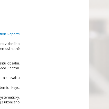
ation Reports
ora z daného
 nemusí nutně
alitu obsahu.
Med Central,
 ale kvalitu
demic Keys,
systematicky.
již ukončeno