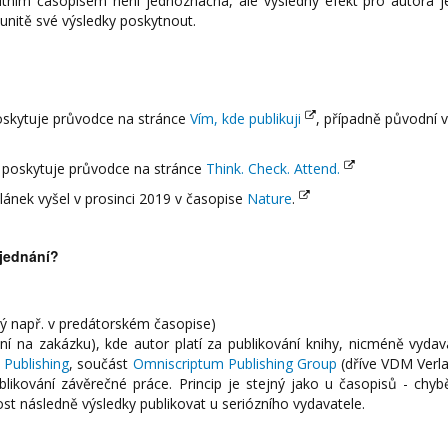
ním časopisem není jednoznačná, ale výsledný efekt pro autora j
munitě své výsledky poskytnout.
skytuje průvodce na stránce
Vím, kde publikuji
, případně původní 
poskytuje průvodce na stránce
Think. Check. Attend.
ánek vyšel v prosinci 2019 v časopise
Nature
.
 jednání?
ý např. v predátorském časopise)
ání na zakázku), kde autor platí za publikování knihy, nicméně vydava
Publishing
, součást
Omniscriptum Publishing Group
(dříve VDM Verla
blikování závěrečné práce. Princip je stejný jako u časopisů - chybě
ost následně výsledky publikovat u seriózního vydavatele.