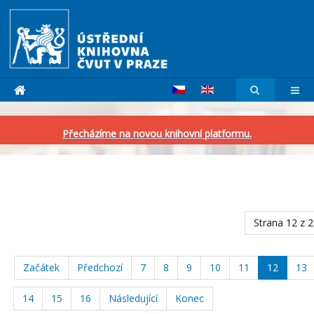
Přecházíme na novou knihovní platformu.
Strana 12 z 
Začátek
Předchozí
7
8
9
10
11
12
13
14
15
16
Následující
Konec