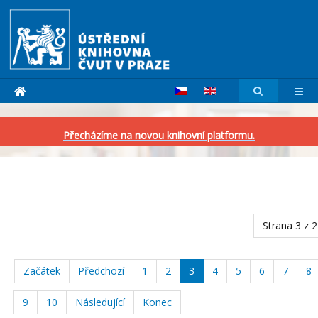
Přecházíme na novou knihovní platformu.
Strana 3 z 
Začátek
Předchozí
1
2
3
4
5
6
7
8
9
10
Následující
Konec