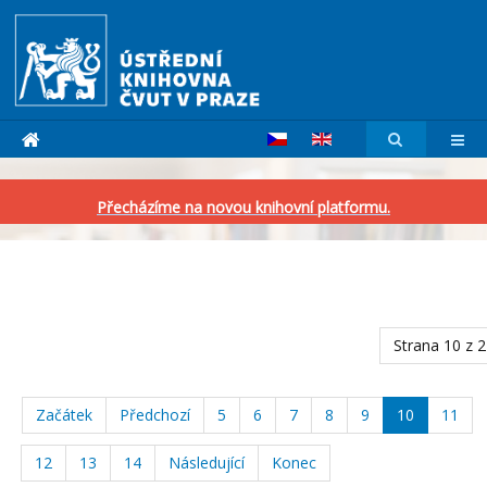
Přecházíme na novou knihovní platformu.
Strana 10 z 
Začátek
Předchozí
5
6
7
8
9
10
11
12
13
14
Následující
Konec