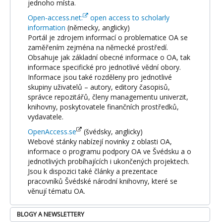
jednoho místa.
Open-access.net:
open access to scholarly
information
(německy, anglicky)
Portál je zdrojem informací o problematice OA se
zaměřením zejména na německé prostředí.
Obsahuje jak základní obecné informace o OA, tak
informace specifické pro jednotlivé vědní obory.
Informace jsou také rozděleny pro jednotlivé
skupiny uživatelů – autory, editory časopisů,
správce repozitářů, členy managementu univerzit,
knihovny, poskytovatele finančních prostředků,
vydavatele.
OpenAccess.se
(švédsky, anglicky)
Webové stánky nabízejí novinky z oblasti OA,
informace o programu podpory OA ve Švédsku a o
jednotlivých probíhajících i ukončených projektech.
Jsou k dispozici také články a prezentace
pracovníků Švédské národní knihovny, které se
věnují tématu OA.
BLOGY A NEWSLETTERY