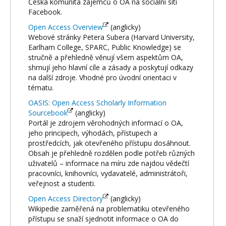
Česká komunita zájemců o OA na sociální síti
Facebook.
Open Access Overview
(anglicky)
Webové stránky Petera Subera (Harvard University,
Earlham College, SPARC, Public Knowledge) se
stručně a přehledně věnují všem aspektům OA,
shrnují jeho hlavní cíle a zásady a poskytují odkazy
na další zdroje. Vhodné pro úvodní orientaci v
tématu.
OASIS: Open Access Scholarly Information
Sourcebook
(anglicky)
Portál je zdrojem věrohodných informací o OA,
jeho principech, výhodách, přístupech a
prostředcích, jak otevřeného přístupu dosáhnout.
Obsah je přehledně rozdělen podle potřeb různých
uživatelů – informace na míru zde najdou vědečtí
pracovníci, knihovníci, vydavatelé, administrátoři,
veřejnost a studenti.
Open Access Directory
(anglicky)
Wikipedie zaměřená na problematiku otevřeného
přístupu se snaží sjednotit informace o OA do