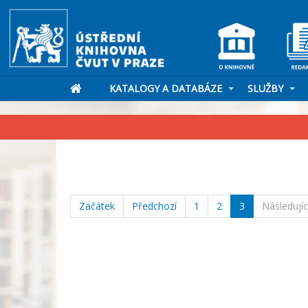
KATALOGY A DATABÁZE
SLUŽBY
Začátek
Předchozí
1
2
3
Následujíc