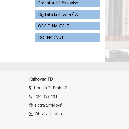
Predátorské časopisy
Digitální knihovna ČVUT
ORCID NA ČVUT
DOI NA ČVUT
Knihovna FD
Horská 3, Praha 2
224 359 191
Petra Šmídová
Otevírací doba