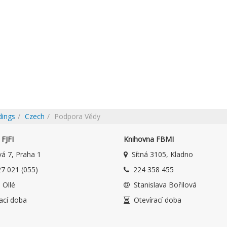
dings
Czech
Podpora Vědy
FJFI
Knihovna FBMI
á 7, Praha 1
Sítná 3105, Kladno
7 021 (055)
224 358 455
 Ollé
Stanislava Bořilová
ací doba
Otevírací doba