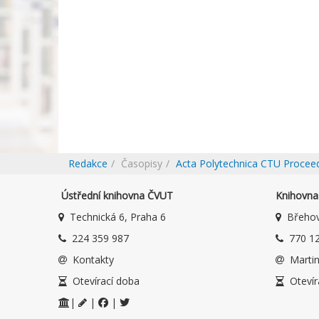
Redakce
Časopisy
Acta Polytechnica CTU Procee
Ústřední knihovna ČVUT
Knihovna 
Technická 6, Praha 6
Břehov
224 359 987
770 12
Kontakty
Martin
Otevírací doba
Otevír
|
|
|