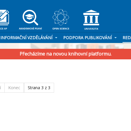
INFORMAČNÍ VZDĚLÁVÁNÍ
PODPORA PUBLIKOVÁNÍ
RED
Přecházíme na novou knihovní platformu.
í
Konec
Strana 3 z 3