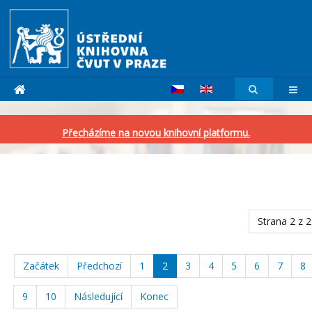
Přecházíme na novou knihovní platformu.
Strana 2 z 
Začátek
Předchozí
1
2
3
4
5
6
7
8
9
10
Následující
Konec