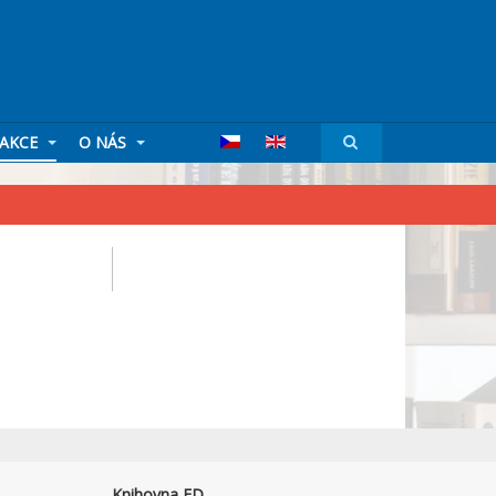
AKCE
O NÁS
Knihovna FD