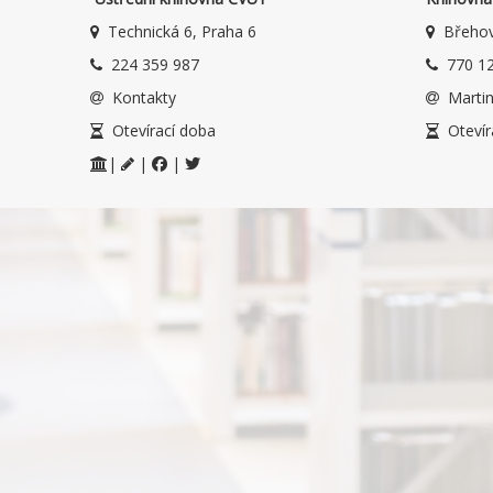
Technická 6, Praha 6
Břehov
224 359 987
770 12
Kontakty
Martin
Otevírací doba
Otevír
|
|
|