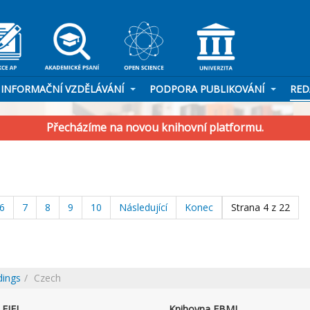
INFORMAČNÍ VZDĚLÁVÁNÍ
PODPORA PUBLIKOVÁNÍ
RED
Přecházíme na novou knihovní platformu.
6
7
8
9
10
Následující
Konec
Strana 4 z 22
dings
Czech
FJFI
Knihovna FBMI