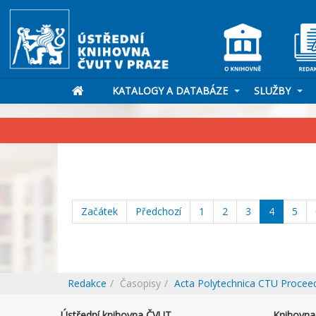
KATALOGY A DATABÁZE
SLUŽBY
Začátek
Předchozí
1
2
3
4
5
Redakce
Časopisy
Acta Polytechnica CTU Procee
Ústřední knihovna ČVUT
Knihovna 