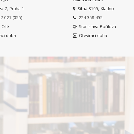
á 7, Praha 1
Sítná 3105, Kladno
7 021 (055)
224 358 455
 Ollé
Stanislava Bořilová
ací doba
Otevírací doba