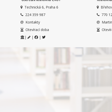
Technická 6, Praha 6
Břehov
224 359 987
770 12
Kontakty
Martin
Otevírací doba
Otevír
|
|
|