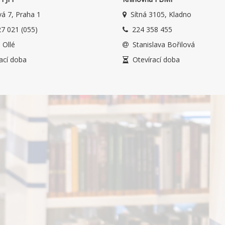
á 7, Praha 1
Sítná 3105, Kladno
7 021 (055)
224 358 455
 Ollé
Stanislava Bořilová
ací doba
Otevírací doba