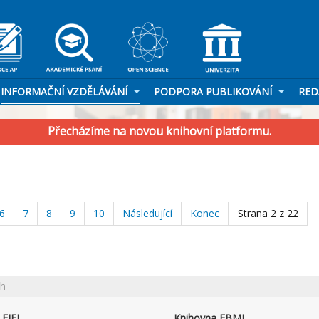
INFORMAČNÍ VZDĚLÁVÁNÍ
PODPORA PUBLIKOVÁNÍ
RED
Přecházíme na novou knihovní platformu.
6
7
8
9
10
Následující
Konec
Strana 2 z 22
ch
FJFI
Knihovna FBMI