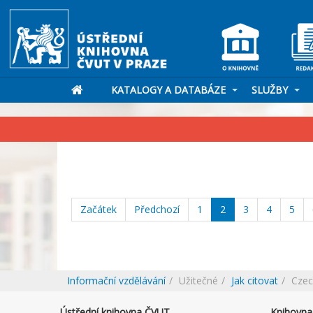
KATALOGY A DATABÁZE
SLUŽBY
Začátek
Předchozí
1
2
3
4
5
Informační vzdělávání
Užitečné
Jak citovat
Cze
Ústřední knihovna ČVUT
Knihovna 