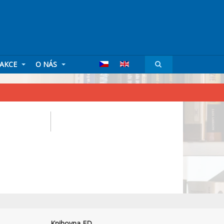
AKCE
O NÁS
Knihovna FD