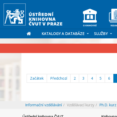
KATALOGY A DATABÁZE
SLUŽBY
Začátek
Předchozí
2
3
4
5
6
Informační vzdělávání
Vzdělávací kurzy
Ph.D. kurz
Ústřední knihovna ČVUT
Knihovna 