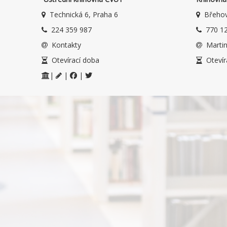
Technická 6, Praha 6
Břehov
224 359 987
770 12
Kontakty
Martin
Otevírací doba
Otevír
|
|
|