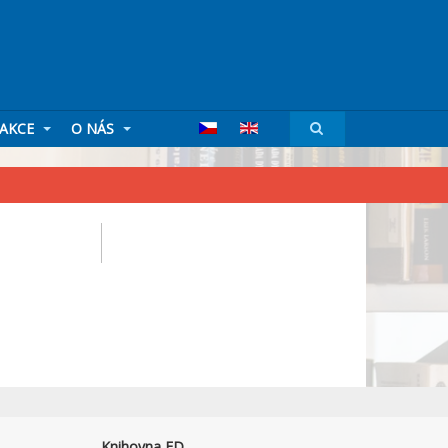
AKCE
O NÁS
Knihovna FD