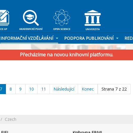
INFORMAČNÍ VZDĚLÁVÁNÍ
PODPORA PUBLIKOVÁNÍ
RED
Přecházíme na novou knihovní platformu.
7
8
9
10
11
Následující
Konec
Strana 7 z 22
Czech
FJFI
Knihovna FBMI