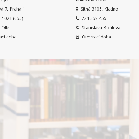
á 7, Praha 1
Sítná 3105, Kladno
7 021 (055)
224 358 455
 Ollé
Stanislava Bořilová
ací doba
Otevírací doba