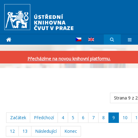
Přecházíme na novou knihovní platformu.
Strana 9 z 
Začátek
Předchozí
4
5
6
7
8
9
10
1
12
13
Následující
Konec