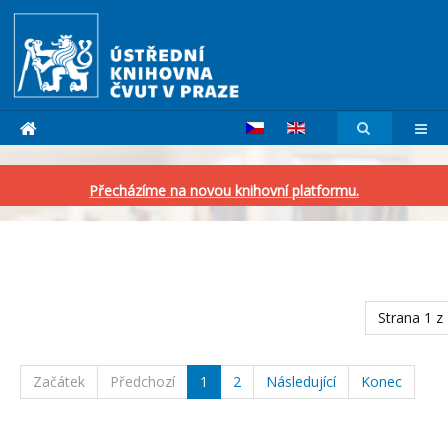
Přecházíme na novou knihovní platformu.
Strana 1 z
Začátek
Předchozí
1
2
Následující
Konec