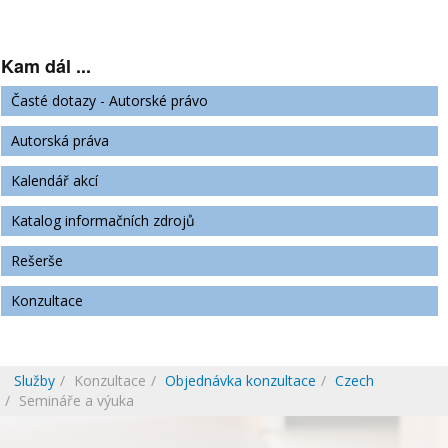
Kam dál ...
Časté dotazy - Autorské právo
Autorská práva
Kalendář akcí
Katalog informačních zdrojů
Rešerše
Konzultace
Služby
Konzultace
Objednávka konzultace
Czech
Semináře a výuka