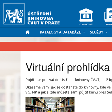
KATALOGY A DATABÁZE
SLUŽBY
Virtuální prohlídka
Pojďte se podívat do Ústřední knihovny ČVUT, aniž b
Ukážeme vám, jak se dostanete do knihovny, kde ve 2
v 5. NP a jak si zde můžete sami půjčit knihu přes Sel