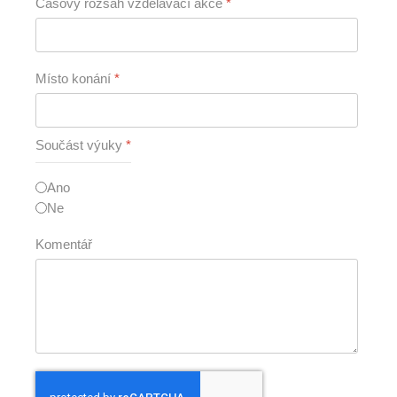
Časový rozsah vzdělávací akce
*
Místo konání
*
Součást výuky
*
Ano
Ne
Komentář