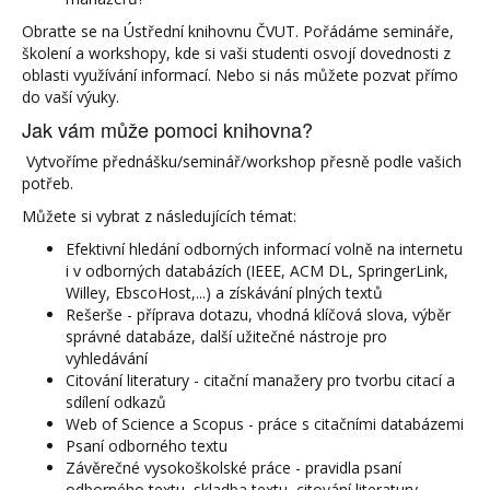
Obraťte se na Ústřední knihovnu ČVUT. Pořádáme semináře,
školení a workshopy, kde si vaši studenti osvojí dovednosti z
oblasti využívání informací. Nebo si nás můžete pozvat přímo
do vaší výuky.
Jak vám může pomoci knihovna?
Vytvoříme přednášku/seminář/workshop přesně podle vašich
potřeb.
Můžete si vybrat z následujících témat:
Efektivní hledání odborných informací volně na internetu
i v odborných databázích (IEEE, ACM DL, SpringerLink,
Willey, EbscoHost,...) a získávání plných textů
Rešerše - příprava dotazu, vhodná klíčová slova, výběr
správné databáze, další užitečné nástroje pro
vyhledávání
Citování literatury - citační manažery pro tvorbu citací a
sdílení odkazů
Web of Science a Scopus - práce s citačními databázemi
Psaní odborného textu
Závěrečné vysokoškolské práce - pravidla psaní
odborného textu, skladba textu, citování literatury, ...