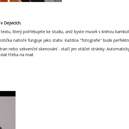
v Dejvicích.
i textu, který potřebujete ke studiu, aniž byste museli s knihou kamko
estička nahoře funguje jako stativ. Každoa "fotografie" bude perfekt
ran nebo sekvenční skenování - stačí jen otáčet stránky. Automatic
lat třeba na mail.