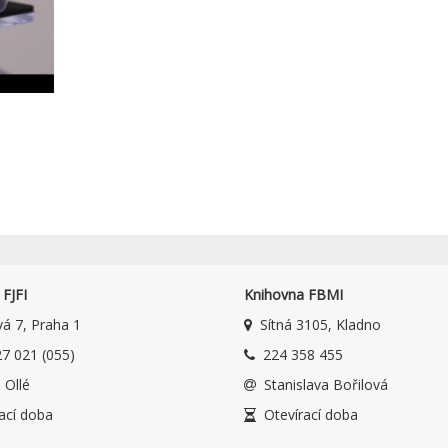
FJFI
Knihovna FBMI
á 7, Praha 1
Sítná 3105, Kladno
7 021 (055)
224 358 455
 Ollé
Stanislava Bořilová
ací doba
Otevírací doba