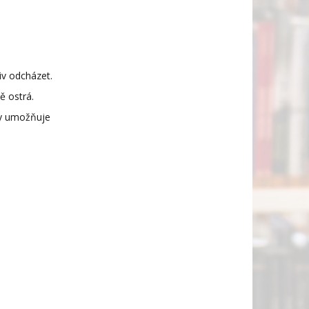
liv odcházet.
ně ostrá.
ky umožňuje