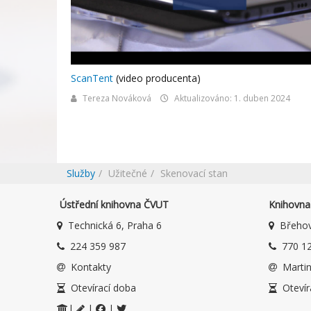
ScanTent
(video producenta)
Tereza Nováková
Aktualizováno: 1. duben 2024
Služby
Užitečné
Skenovací stan
Ústřední knihovna ČVUT
Knihovna 
Technická 6, Praha 6
Břehov
224 359 987
770 12
Kontakty
Martin
Otevírací doba
Otevír
|
|
|