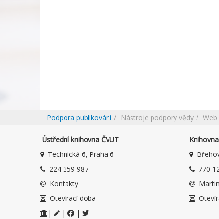
Podpora publikování
Nástroje podpory vědy
Web 
Ústřední knihovna ČVUT
Knihovna 
Technická 6, Praha 6
Břehov
224 359 987
770 12
Kontakty
Martin
Otevírací doba
Otevír
|
|
|