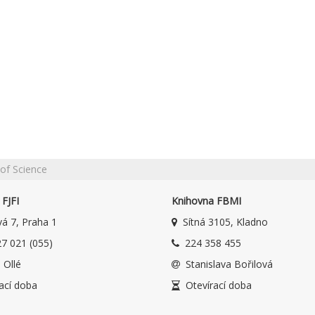
of Science
FJFI
Knihovna FBMI
á 7, Praha 1
Sítná 3105, Kladno
7 021 (055)
224 358 455
 Ollé
Stanislava Bořilová
ací doba
Otevírací doba