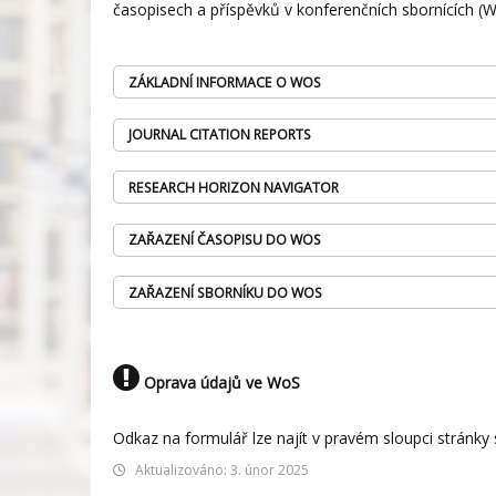
časopisech a příspěvků v konferenčních sbornících (W
ZÁKLADNÍ INFORMACE O WOS
JOURNAL CITATION REPORTS
RESEARCH HORIZON NAVIGATOR
ZAŘAZENÍ ČASOPISU DO WOS
ZAŘAZENÍ SBORNÍKU DO WOS
Oprava údajů ve WoS
Odkaz na formulář lze najít v pravém sloupci strán
Aktualizováno: 3. únor 2025