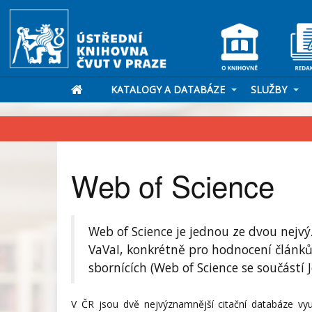
KATALOGY A DATABÁZE
SLUŽBY
Web of Science
Web of Science je jednou ze dvou nejv
VaVaI, konkrétně pro hodnocení článků
sbornících (Web of Science se součástí 
V ČR jsou dvě nejvýznamnější citační databáze vy