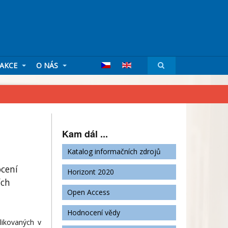
AKCE
O NÁS
Kam dál ...
Katalog informačních zdrojů
ocení
Horizont 2020
ích
Open Access
Hodnocení vědy
likovaných v