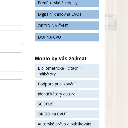
Predátorské časopisy
Digitální knihovna ČVUT
ORCID NA ČVUT
DOI NA ČVUT
Mohlo by vás zajímat
Bibliometrické - citační -
indikátory
Podpora publikování
Identifikátory autora
SCOPUS
ORCID na ČVUT
Autorské právo a publikování