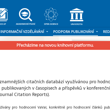
INFORMAČNÍ VZDĚLÁVÁNÍ
PODPORA PUBLIKOVÁNÍ
RED
Přecházíme na novou knihovní platformu.
ýznamnějších citačních databází využívánou pro hodn
 publikovaných v časopisech a příspěvků v konferenčn
Journal Citation Reports).
užívány pro hodnocení VaVaI, konkrétně pro hodnocení článků pub