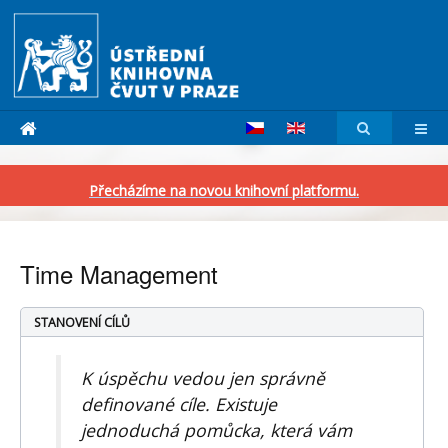
Přecházíme na novou knihovní platformu.
Time Management
STANOVENÍ CÍLŮ
K úspěchu vedou jen správně
definované cíle. Existuje
jednoduchá pomůcka, která vám