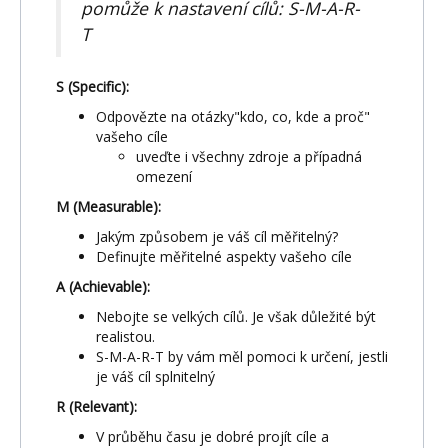
pomůže k nastavení cílů: S-M-A-R-
T
S (Specific):
Odpovězte na otázky"kdo, co, kde a proč"
vašeho cíle
uveďte i všechny zdroje a případná
omezení
M (Measurable):
Jakým způsobem je váš cíl měřitelný?
Definujte měřitelné aspekty vašeho cíle
A (Achievable):
Nebojte se velkých cílů. Je však důležité být
realistou.
S-M-A-R-T by vám měl pomoci k určení, jestli
je váš cíl splnitelný
R (Relevant):
V průběhu času je dobré projít cíle a