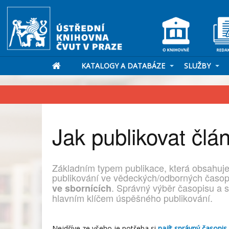
KATALOGY A DATABÁZE
SLUŽBY
Jak publikovat čl
Základním typem publikace, která obsahuje
publikování ve vědeckých/odborných časo
. Správný výběr časopisu a 
ve sbornících
hlavním klíčem úspěšného publikování.
Nejdříve ze všeho je potřeba si
najít správný časopis