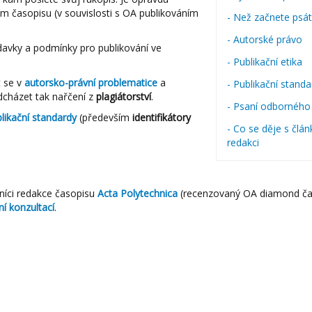
ném časopisu (v souvislosti s OA publikováním
- Než začnete psá
- Autorské právo
žadavky a podmínky pro publikování ve
- Publikační etika
t se v
autorsko-právní problematice
a
- Publikační stand
dcházet tak nařčení z
plagiátorství
.
- Psaní odborného
likační standardy
(především
identifikátory
- Co se děje s člá
redakci
níci redakce časopisu
Acta Polytechnica
(recenzovaný OA diamond ča
í konzultací
.