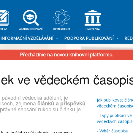
INFORMAČNÍ VZDĚLÁVÁNÍ
PODPORA PUBLIKOVÁNÍ
RED
Přecházíme na novou knihovní platformu.
ánek ve vědeckém časopi
 původní vědecká sdělení, je
Jak publikovat člán
pisech, zejména
článků a příspěvků
vědeckém časopis
správné sepsání rukopisu článku je
- Typy publikací ve
vědeckých časopis
- Výběr časopisu
, kam pošlete svůj rukopis. Je opravdu