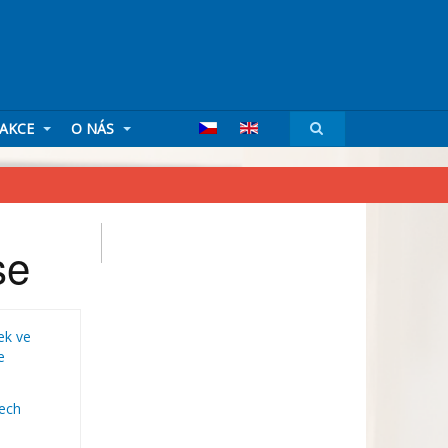
AKCE
O NÁS
se
ek ve
e
ech