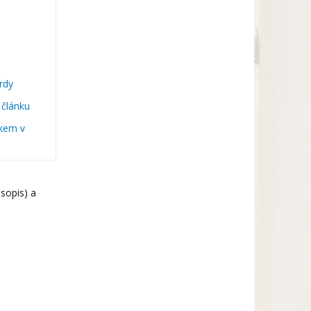
t
ardy
 článku
nkem v
sopis) a