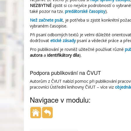
NEZBYTNÉ
zjistit si co nejvíce podrobností o vybra
také pozor na tzv.
predátorské časopisy
).
Než začnete psát
, je potřeba si zjistit konkrétní po
vybraném časopise.
Při psaní odborných textů je velmi důležité orientova
dodržovat
etické zásady
psaní a vědecké práce a pře
Pro publikování je rovněž užitečné používat různé
pub
autora
a
identifikátory díla
).
Podpora publikování na ČVUT
Autorům z ČVUT nabízí pomoc při publikování pracov
pracovníci Ústřední knihovny ČVUT – více viz
objednán
Navigace v modulu: