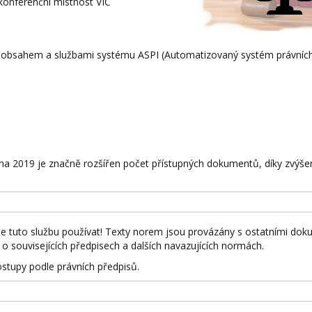
konferenční místnost VIC
 obsahem a službami systému ASPI (Automatizovaný systém právních
na 2019 je značně rozšířen počet přístupných dokumentů, díky zvýše
 tuto službu používat! Texty norem jsou provázány s ostatními do
 o souvisejících předpisech a dalších navazujících normách.
ostupy podle právních předpisů.