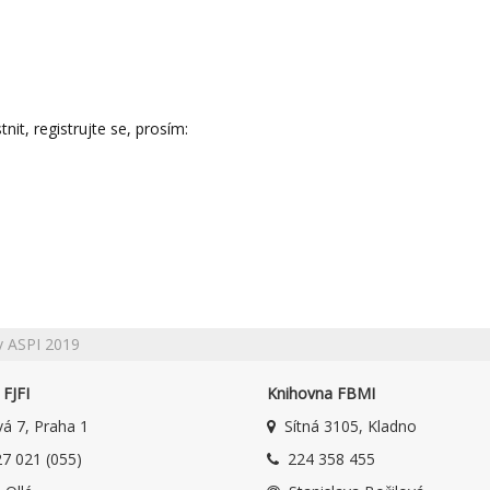
it, registrujte se, prosím:
v ASPI 2019
FJFI
Knihovna FBMI
á 7, Praha 1
Sítná 3105, Kladno
7 021 (055)
224 358 455