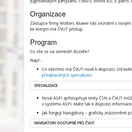
Jugoslávských partyzánů 1580/3, vchod B3, 3. patro, 
Organizace
Zástupce firmy Wolters Kluwer nás seznámí s novým
ke kterým má ČVUT přístup.
Program
Co vše se na semináři dozvíte?
Např.:
Co všechno má ČVUT nově k dispozici. Od květ
předplacených specializací
.
SPECIALIZACE
Nově ASPI zpřístupňuje texty ČSN a ČVUT může
v systému ASPI. Máte tak k dispozici informace
Jak fungují Navigátory – graficky znázorněné p
NAVIGÁTORY DOSTUPNÉ PRO ČVUT