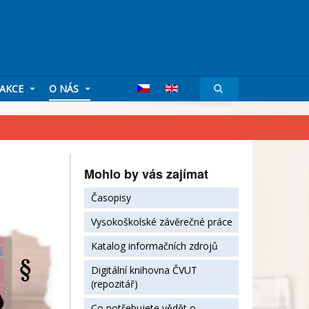
AKCE
O NÁS
Mohlo by vás zajímat
Časopisy
Vysokoškolské závěrečné práce
Katalog informačních zdrojů
Digitální knihovna ČVUT
(repozitář)
Co potřebujete vědět o