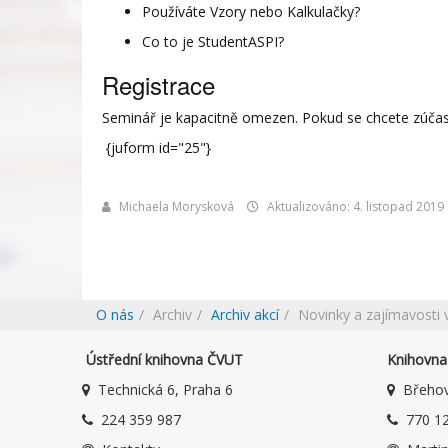
Používáte Vzory nebo Kalkulačky?
Co to je StudentASPI?
Registrace
Seminář je kapacitně omezen. Pokud se chcete zúčastn
{juform id="25"}
Michaela Morysková
Aktualizováno: 4. listopad 2019
O nás
Archiv
Archiv akcí
Novinky a zajímavosti 
Ústřední knihovna ČVUT
Knihovna 
Technická 6, Praha 6
Břehov
224 359 987
770 12