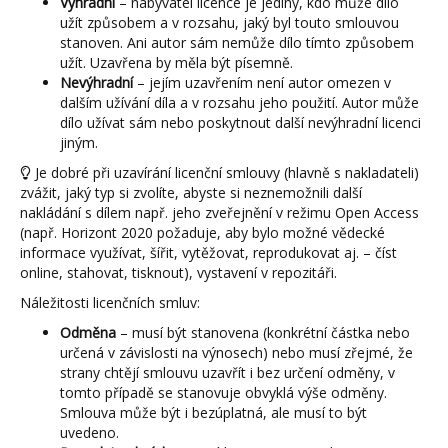
Výhradní
– nabyvatel licence je jediný, kdo může dílo
užít způsobem a v rozsahu, jaký byl touto smlouvou
stanoven. Ani autor sám nemůže dílo tímto způsobem
užít. Uzavřena by měla být písemně.
Nevýhradní
– jejím uzavřením není autor omezen v
dalším užívání díla a v rozsahu jeho použití. Autor může
dílo užívat sám nebo poskytnout další nevýhradní licenci
jiným.
Je dobré při uzavírání licenční smlouvy (hlavně s nakladateli)
zvážit, jaký typ si zvolíte, abyste si neznemožnili další
nakládání s dílem např. jeho zveřejnění v režimu Open Access
(např. Horizont 2020 požaduje, aby bylo možné vědecké
informace využívat, šířit, vytěžovat, reprodukovat aj. – číst
online, stahovat, tisknout), vystavení v repozitáři.
Náležitosti licenčních smluv:
Odměna
– musí být stanovena (konkrétní částka nebo
určená v závislosti na výnosech) nebo musí zřejmé, že
strany chtějí smlouvu uzavřít i bez určení odměny, v
tomto případě se stanovuje obvyklá výše odměny.
Smlouva může být i bezúplatná, ale musí to být
uvedeno.