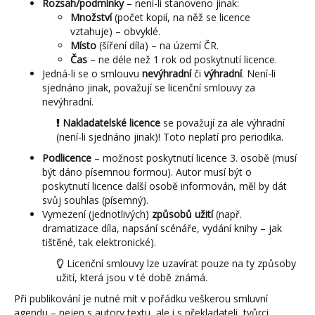
Rozsah/podmínky
– není-li stanoveno jinak:
Množství
(počet kopií, na něž se licence
vztahuje) – obvyklé.
Místo
(šíření díla) – na území ČR.
Čas
– ne déle než 1 rok od poskytnutí licence.
Jedná-li se o smlouvu
nevýhradní
či
výhradní
. Není-li
sjednáno jinak, považují se licenční smlouvy za
nevýhradní.
Nakladatelské licence
se považují za ale výhradní
(není-li sjednáno jinak)! Toto neplatí pro periodika.
Podlicence
– možnost poskytnutí licence 3. osobě (musí
být dáno písemnou formou). Autor musí být o
poskytnutí licence další osobě informován, měl by dát
svůj souhlas (písemný).
Vymezení (jednotlivých)
způsobů užití
(např.
dramatizace díla, napsání scénáře, vydání knihy – jak
tištěné, tak elektronické).
Licenční smlouvy lze uzavírat pouze na ty způsoby
užití, která jsou v té době známá.
Při publikování je nutné mít v pořádku veškerou smluvní
agendu – nejen s autory textu, ale i s překladateli, tvůrci