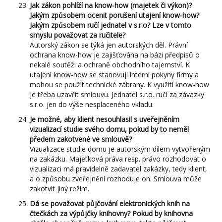
Jak zákon pohlíží na know-how (majetek či výkon)?
Jakým způsobem ocenit porušení utajení know-how?
Jakým způsobem ručí jednatel v s.r.o? Lze v tomto
smyslu považovat za ručitele?
Autorský zákon se týká jen autorských děl. Právní
ochrana know-how je zajišťována na bázi předpisů o
nekalé soutěži a ochraně obchodního tajemství. K
utajení know-how se stanovují interní pokyny firmy a
mohou se použít technické zábrany. K využití know-how
je třeba uzavřít smlouvu. Jednatel s.r.o. ručí za závazky
s.r.o. jen do výše nesplaceného vkladu.
Je možné, aby klient nesouhlasil s uveřejněním
vizualizací studie svého domu, pokud by to neměl
předem zakotvené ve smlouvě?
Vizualizace studie domu je autorským dílem vytvořeným
na zakázku. Majetková práva resp. právo rozhodovat o
vizualizaci má pravidelně zadavatel zakázky, tedy klient,
a o způsobu zveřejnění rozhoduje on. Smlouva může
zakotvit jiný režim.
Dá se považovat půjčování elektronických knih na
čtečkách za výpůjčky knihovny? Pokud by knihovna