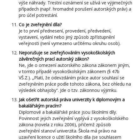
výše náhrady. Trestní oznámení se užívá ve výjimečných
případech (např. hromadné porušení autorských práv) a
pro účel potrestání.
Co je zveřejnění díla?
Je to první přednesení, provedení, předvedení,
vystavení, vydání nebo jiný způsob zpřístupnění
veřejnosti (není vymezeno určitému okruhu osob).
Neporušuje se zveřejňováním vysokoškolských
závěrečných prací autorský zákon?
Ne, jde o omezení autorského zákona zákonem jiným,
v tomto případě vysokoškolským zákonem (§ 47b
VŠ.Z.). „Platí, že odevzdáním práce autor souhlasí se
zveřejněním práce podle tohoto zákona, bez ohledu na
výsledek obhajoby“. Jde o tzv. zákonnou výjimku.
Jak ošetřit autorská práva univerzity k diplomovým a
bakalářským pracím?
Diplomové a bakalářské práce jsou školními díly.
Povinnost jejich zveřejnění vyplývá z vysokoškolského
zákona (novela z roku 2006), přičemž způsob
zveřejnění stanoví univerzita. Škola má právo na
uzavření licence o užití školního díla (se souhlasem