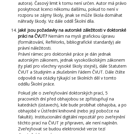
autora). Časový limit k tomu není určen. Autor má právo
poskytnout licenci někomu dalšímu, pokud to není v
rozporu se zájmy školy, jinak se může škola domáhat
náhrady škody. Viz dále oddíl Školní díla.
Jaké jsou požadavky na autorské záležitosti v doktorské
práci na ČVUT?
Nemám na mysli grafickou úpravu
(formátování, RefWorks, bibliografické standardy) ale
právní náležitosti.
Právní rámec pro doktorské práce je dán jednak
autorským zákonem, jednak vysokoškolským zákonem
(ty platí pro všechny vysoké školy stejně), dále Statutem
ČVUT a Studijním a zkušebním řádem ČVUT. Dále čtěte
odpovědi na otázky týkající se školních děl v tomto
oddílu Školní práce.
Pokud jde o zveřejňování doktorských prací, 5
pracovních dní před obhajobou se zpřístupňují na
katedrách (ústavech), kde bude probíhat obhajoba, a po
obhajobě v Ústřední knihovně (nebo její pobočce na
fakultě). Institucionální digitální repozitář pro zveřejnění
těchto prací na ČVUT je připraven, ale není naplněn.
Zveřejňovat se budou elektronické verze tezí