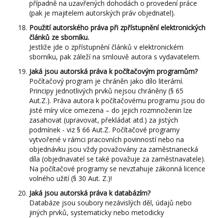
případně na uzavřených dohodách o provedení práce
(pak je majitelem autorských práv objednatel).
Použití autorského práva při zpřístupnění elektronických
článků ze sborníku.
Jestliže jde o zpřístupnění článků v elektronickém
sborníku, pak záleží na smlouvě autora s vydavatelem.
Jaká jsou autorská práva k počítačovým programům?
Počítačový program je chráněn jako dílo literární.
Principy jednotlivých prvků nejsou chráněny (§ 65
Aut.Z.). Práva autora k počítačovému programu jsou do
jisté míry více omezena – do jejich rozmnoženin lze
zasahovat (upravovat, překládat atd.) za jistých
podmínek - viz § 66 Aut.Z. Počítačové programy
vytvořené v rámci pracovních povinností nebo na
objednávku jsou vždy považovány za zaměstnanecká
díla (objednavatel se také považuje za zaměstnavatele).
Na počítačové programy se nevztahuje zákonná licence
volného užití (§ 30 Aut. Z.)!
Jaká jsou autorská práva k databázím?
Databáze jsou soubory nezávislých děl, údajů nebo
jiných prvků, systematicky nebo metodicky