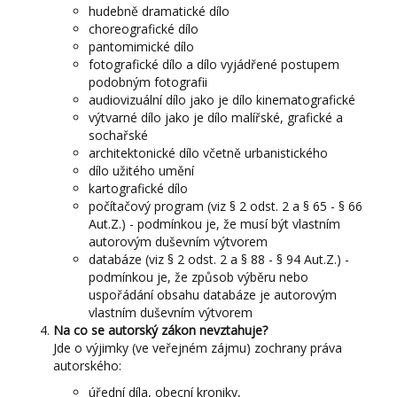
hudebně dramatické dílo
choreografické dílo
pantomimické dílo
fotografické dílo a dílo vyjádřené postupem
podobným fotografii
audiovizuální dílo jako je dílo kinematografické
výtvarné dílo jako je dílo malířské, grafické a
sochařské
architektonické dílo včetně urbanistického
dílo užitého umění
kartografické dílo
počítačový program (viz § 2 odst. 2 a § 65 - § 66
Aut.Z.) - podmínkou je, že musí být vlastním
autorovým duševním výtvorem
databáze (viz § 2 odst. 2 a § 88 - § 94 Aut.Z.) -
podmínkou je, že způsob výběru nebo
uspořádání obsahu databáze je autorovým
vlastním duševním výtvorem
Na co se autorský zákon nevztahuje?
Jde o výjimky (ve veřejném zájmu) zochrany práva
autorského:
úřední díla, obecní kroniky,