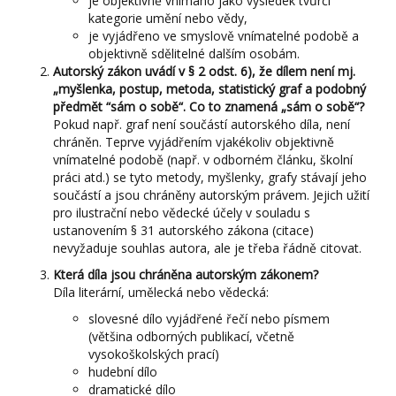
je objektivně vnímáno jako výsledek tvůrčí
kategorie umění nebo vědy,
je vyjádřeno ve smyslově vnímatelné podobě a
objektivně sdělitelné dalším osobám.
Autorský zákon uvádí v § 2 odst. 6), že dílem není mj.
„myšlenka, postup, metoda, statistický graf a podobný
předmět “sám o sobě“. Co to znamená „sám o sobě“?
Pokud např. graf není součástí autorského díla, není
chráněn. Teprve vyjádřením vjakékoliv objektivně
vnímatelné podobě (např. v odborném článku, školní
práci atd.) se tyto metody, myšlenky, grafy stávají jeho
součástí a jsou chráněny autorským právem. Jejich užití
pro ilustrační nebo vědecké účely v souladu s
ustanovením § 31 autorského zákona (citace)
nevyžaduje souhlas autora, ale je třeba řádně citovat.
Která díla jsou chráněna autorským zákonem?
Díla literární, umělecká nebo vědecká:
slovesné dílo vyjádřené řečí nebo písmem
(většina odborných publikací, včetně
vysokoškolských prací)
hudební dílo
dramatické dílo