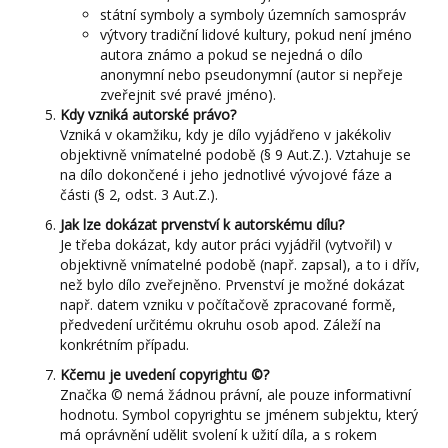
státní symboly a symboly územních samospráv
výtvory tradiční lidové kultury, pokud není jméno
autora známo a pokud se nejedná o dílo
anonymní nebo pseudonymní (autor si nepřeje
zveřejnit své pravé jméno).
Kdy vzniká autorské právo?
Vzniká v okamžiku, kdy je dílo vyjádřeno v jakékoliv
objektivně vnímatelné podobě (§ 9 Aut.Z.). Vztahuje se
na dílo dokončené i jeho jednotlivé vývojové fáze a
části (§ 2, odst. 3 Aut.Z.).
Jak lze dokázat prvenství k autorskému dílu?
Je třeba dokázat, kdy autor práci vyjádřil (vytvořil) v
objektivně vnímatelné podobě (např. zapsal), a to i dřív,
než bylo dílo zveřejněno. Prvenství je možné dokázat
např. datem vzniku v počítačově zpracované formě,
předvedení určitému okruhu osob apod. Záleží na
konkrétním případu.
Kčemu je uvedení copyrightu ©?
Značka © nemá žádnou právní, ale pouze informativní
hodnotu. Symbol copyrightu se jménem subjektu, který
má oprávnění udělit svolení k užití díla, a s rokem