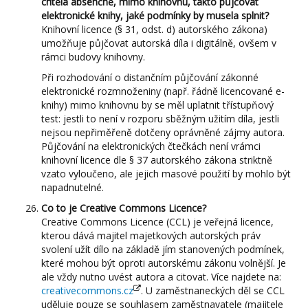
chtěla absenčně, mimo knihovnu, takto půjčovat
elektronické knihy, jaké podmínky by musela splnit?
Knihovní licence (§ 31, odst. d) autorského zákona)
umožňuje půjčovat autorská díla i digitálně, ovšem v
rámci budovy knihovny.
Při rozhodování o distančním půjčování zákonné
elektronické rozmnoženiny (např. řádně licencované e-
knihy) mimo knihovnu by se měl uplatnit třístupňový
test: jestli to není v rozporu sběžným užitím díla, jestli
nejsou nepřiměřeně dotčeny oprávněné zájmy autora.
Půjčování na elektronických čtečkách není vrámci
knihovní licence dle § 37 autorského zákona striktně
vzato vyloučeno, ale jejich masové použití by mohlo být
napadnutelné.
Co to je Creative Commons Licence?
Creative Commons Licence (CCL) je veřejná licence,
kterou dává majitel majetkových autorských práv
svolení užít dílo na základě jím stanovených podmínek,
které mohou být oproti autorskému zákonu volnější. Je
ale vždy nutno uvést autora a citovat. Více najdete na:
creativecommons.cz
. U zaměstnaneckých děl se CCL
uděluje pouze se souhlasem zaměstnavatele (majitele