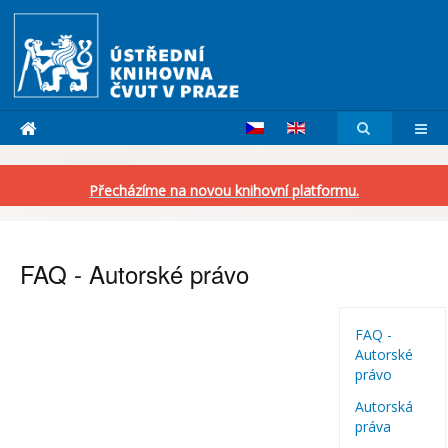
Přecházíme na novou knihovní platformu.
FAQ - Autorské právo
FAQ -
Autorské
právo
Autorská
práva