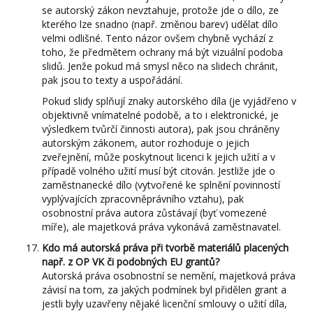
se autorský zákon nevztahuje, protože jde o dílo, ze
kterého lze snadno (např. změnou barev) udělat dílo
velmi odlišné. Tento názor ovšem chybně vychází z
toho, že předmětem ochrany má být vizuální podoba
slidů. Jenže pokud má smysl něco na slidech chránit,
pak jsou to texty a uspořádání.
Pokud slidy splňují znaky autorského díla (je vyjádřeno v
objektivně vnímatelné podobě, a to i elektronické, je
výsledkem tvůrčí činnosti autora), pak jsou chráněny
autorským zákonem, autor rozhoduje o jejich
zveřejnění, může poskytnout licenci k jejich užití a v
případě volného užití musí být citován. Jestliže jde o
zaměstnanecké dílo (vytvořené ke splnění povinností
vyplývajících zpracovněprávního vztahu), pak
osobnostní práva autora zůstávají (byť vomezené
míře), ale majetková práva vykonává zaměstnavatel.
Kdo má autorská práva při tvorbě materiálů placených
např. z OP VK či podobných EU grantů?
Autorská práva osobnostní se nemění, majetková práva
závisí na tom, za jakých podmínek byl přidělen grant a
jestli byly uzavřeny nějaké licenční smlouvy o užití díla,