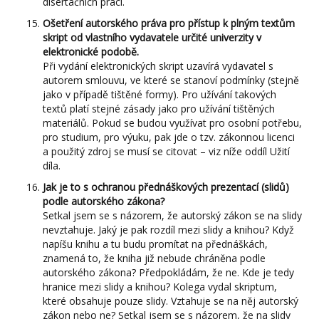
disertačních prací.
Ošetření autorského práva pro přístup k plným textům
skript od vlastního vydavatele určité univerzity v
elektronické podobě.
Při vydání elektronických skript uzavírá vydavatel s
autorem smlouvu, ve které se stanoví podmínky (stejně
jako v případě tištěné formy). Pro užívání takových
textů platí stejné zásady jako pro užívání tištěných
materiálů. Pokud se budou využívat pro osobní potřebu,
pro studium, pro výuku, pak jde o tzv. zákonnou licenci
a použitý zdroj se musí se citovat – viz níže oddíl Užití
díla.
Jak je to s ochranou přednáškových prezentací (slidů)
podle autorského zákona?
Setkal jsem se s názorem, že autorský zákon se na slidy
nevztahuje. Jaký je pak rozdíl mezi slidy a knihou? Když
napíšu knihu a tu budu promítat na přednáškách,
znamená to, že kniha již nebude chráněna podle
autorského zákona? Předpokládám, že ne. Kde je tedy
hranice mezi slidy a knihou? Kolega vydal skriptum,
které obsahuje pouze slidy. Vztahuje se na něj autorský
zákon nebo ne? Setkal jsem se s názorem, že na slidy