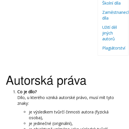
Školní díla
Zaměstnanec
díla
Užití děl
jiných
autorů
Plagiátorství
Autorská práva
Co je dílo?
Dílo, u kterého vzniká autorské právo, musí mít tyto
znaky:
je výsledkem tvůrčí činnosti autora (fyzická
osoba),
je jedinečné (originální),