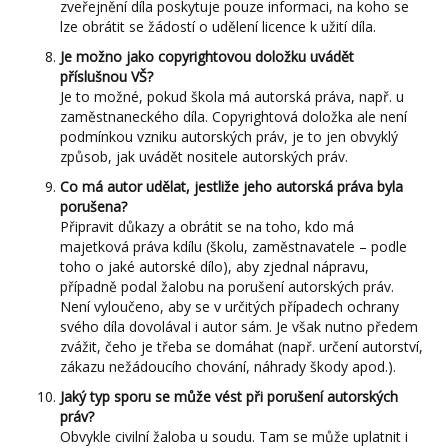
zveřejnění díla poskytuje pouze informaci, na koho se
lze obrátit se žádostí o udělení licence k užití díla.
Je možno jako copyrightovou doložku uvádět
příslušnou VŠ?
Je to možné, pokud škola má autorská práva, např. u
zaměstnaneckého díla. Copyrightová doložka ale není
podmínkou vzniku autorských práv, je to jen obvyklý
způsob, jak uvádět nositele autorských práv.
Co má autor udělat, jestliže jeho autorská práva byla
porušena?
Připravit důkazy a obrátit se na toho, kdo má
majetková práva kdílu (školu, zaměstnavatele – podle
toho o jaké autorské dílo), aby zjednal nápravu,
případně podal žalobu na porušení autorských práv.
Není vyloučeno, aby se v určitých případech ochrany
svého díla dovolával i autor sám. Je však nutno předem
zvážit, čeho je třeba se domáhat (např. určení autorství,
zákazu nežádoucího chování, náhrady škody apod.).
Jaký typ sporu se může vést při porušení autorských
práv?
Obvykle civilní žaloba u soudu. Tam se může uplatnit i