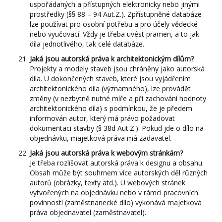
uspořádaných a přístupných elektronicky nebo jinými
prostředky (§§ 88 – 94 Aut.Z.). Zpřístupněné databáze
lze používat pro osobní potřebu a pro účely vědecké
nebo vyučovací. Vždy je třeba uvést pramen, a to jak
díla jednotlivého, tak celé databáze.
Jaká jsou autorská práva k architektonickým dílům?
Projekty a modely staveb jsou chráněny jako autorská
díla. U dokončených staveb, které jsou vyjádřením
architektonického díla (významného), lze provádět
změny (v nezbytně nutné míře a při zachování hodnoty
architektonického díla) s podmínkou, že je předem
informován autor, který má právo požadovat
dokumentaci stavby (§ 38d Aut.Z.). Pokud jde o dílo na
objednávku, majetková práva má zadavatel.
Jaká jsou autorská práva k webovým stránkám?
Je třeba rozlišovat autorská práva k designu a obsahu.
Obsah může být souhrnem více autorských děl různých
autorů (obrázky, texty atd.). U webových stránek
vytvořených na objednávku nebo v rámci pracovních
povinností (zaměstnanecké dílo) vykonává majetková
práva objednavatel (zaměstnavatel).