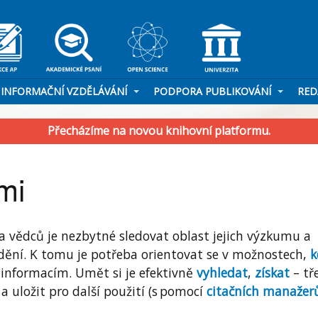
INFORMAČNÍ VZDĚLÁVÁNÍ
PODPORA PUBLIKOVÁNÍ
RED
Přecházíme na novou knihovní platformu.
mi
 vědců je nezbytné sledovat oblast jejich výzkumu a
í dění. K tomu je potřeba orientovat
se
v možnostech,
k
 informacím. Umět si je efektivně
vyhledat
,
získat
– tř
 a uložit pro další použití
(s pomocí
citačních manažer