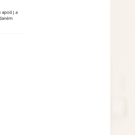
 apod.) a
 daném