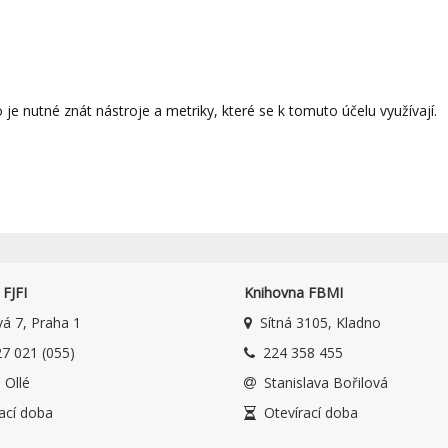
 nutné znát nástroje a metriky, které se k tomuto účelu využívají.
FJFI
Knihovna FBMI
á 7, Praha 1
Sítná 3105, Kladno
7 021 (055)
224 358 455
 Ollé
Stanislava Bořilová
ací doba
Otevírací doba