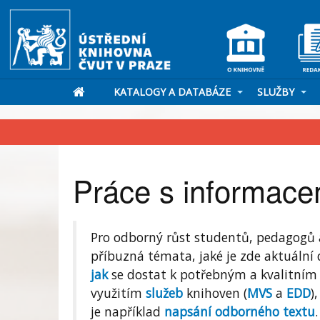
KATALOGY A DATABÁZE
SLUŽBY
Práce s informace
Pro odborný růst studentů, pedagogů a
příbuzná témata
, jaké je zde aktuáln
jak
se dostat k potřebným a kvalitním
využitím
služeb
knihoven
(
MVS
a
EDD
)
,
je například
napsání odborného textu
.