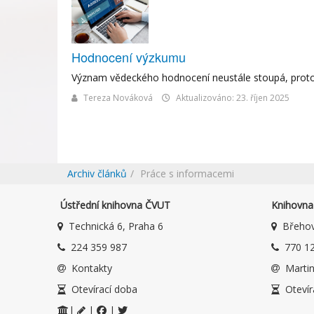
Hodnocení výzkumu
Význam vědeckého hodnocení neustále stoupá, proto je
Tereza Nováková
Aktualizováno: 23. říjen 2025
Archiv článků
Práce s informacemi
Ústřední knihovna ČVUT
Knihovna 
Technická 6, Praha 6
Břehov
224 359 987
770 12
Kontakty
Martin
Otevírací doba
Otevír
|
|
|