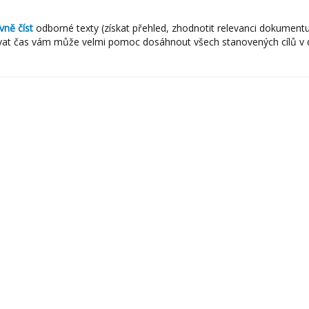
ivně číst
odborné texty (získat přehled, zhodnotit relevanci dokumentu
vat čas vám může velmi pomoc d
osáhnout všech stanovených cílů v