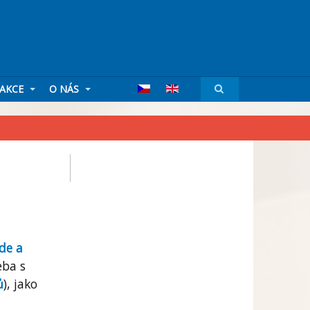
AKCE
O NÁS
de a
eba s
ů
),
jako