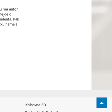
ku má autor
nejde o
tudenta. Pak
utku neměla
Knihovna FD