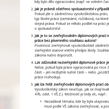
kdy bylo dílo vypracováno (např. ve volném čas
Jak je právně ošetřeno spoluautorství v případě
Pokud jde o závěrečnou vysokoškolskou práci, 
typ školní práce (seminární, ročníková, na kter
stejná práva. Pokud se někdo podílel na práci 
o spoluautorství.
Jak je to se zveřejňováním diplomových prací n
práce bez písemného souhlasu autora?
Povinnost zveřejňovat vysokoškolské závěrečn
zveřejnění stanoví vnitřní předpis školy. Sou
zákona nutno doporučit.
Lze zdůvodnit nezveřejnění diplomové práce 
Nelze, pokud byla práce vypracována po roce 200
části – jen nezbytně nutné části – nebo „pozdr
práce rozhoduje.
Jak lze řešit zveřejňování diplomových prací ob
Vysokoškolský zákon neurčuje, jak se mají kvali
47b, odst. 1 VŠ.Z.). Možností je tedy víc, např.:
Nezadávat témata, kde by byla utajovaná 
musí podle VŠ zákona zveřejňovat, a poso