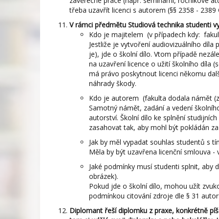
závěrečné práce (např. seminární, ročníkové atd
třeba uzavřít licenci s autorem (§§ 2358 - 2389
V rámci předmětu Studiová technika studenti vytv
Kdo je majitelem (v případech kdy: fakulta
Jestliže je vytvoření audiovizuálního dí
je), jde o školní dílo. Vtom případě nezál
na uzavření licence o užití školního díla
má právo poskytnout licenci někomu dalš
náhrady škody.
Kdo je autorem (fakulta dodala námět (zad
Samotný námět, zadání a vedení školního
autorství. Školní dílo ke splnění studijn
zasahovat tak, aby mohl být pokládán za
Jak by měl vypadat souhlas studentů s tím
Měla by být uzavřena licenční smlouva - 
Jaké podmínky musí studenti splnit, aby 
obrázek).
Pokud jde o školní dílo, mohou užít zvuk
podmínkou citování zdroje dle § 31 auto
Diplomant řeší diplomku z praxe, konkrétně p