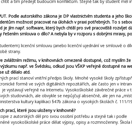
de chtít a tím předejít budoucím konfliktům. Stejně tak by student měl 
T. Podle autorského zákona je DP vlastnictvím studenta a jeho škol
udentům možnost pracovat na úlohách v praxi potřebných. To s sebou
je jím např. software, který bych chtěl pro své pracoviště rozvíjet dá
y řešením smlouva o dílo? A nebyla by v rozporu s dobrými mravy, p
udentem) licenční smlouvu (anebo licenční ujednání ve smlouvě o dílo
 obě strany.
 ve zvláštním režimu, v knihovnách omezeně dostupné, což myslím že
í výzkumu např. ve Švédsku, odkud jsou VŠKP veřejně dostupné na we
se už dělalo atd.
h prací stanoví vnitřní předpis školy. Mnohé vysoké školy zpřístupň
onické formě ve svých digitálních repozitářích, ale často jen v Intran
 je vystavují veřejně na Internetu. Vysokoškolské závěrečné práce v t
svých studovnách, ale obvykle se nepůjčují absenčně, ale jen na „mí
nisterstva kultury kaplikaci §47b zákona o vysokých školách č. 111/19
h prací, které jsou uloženy v knihovně?
pie z autorských děl pro svou osobní potřebu a stejně tak i podle
ěné vysokoškolské práce dělat výpisy, opisy a rozmnoženiny. Škola