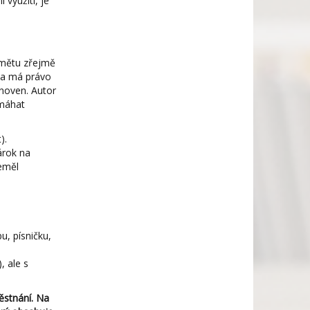
 využití, je
edmětu zřejmě
ola má právo
anoven. Autor
omáhat
).
árok na
neměl
u, písničku,
, ale s
ěstnání. Na