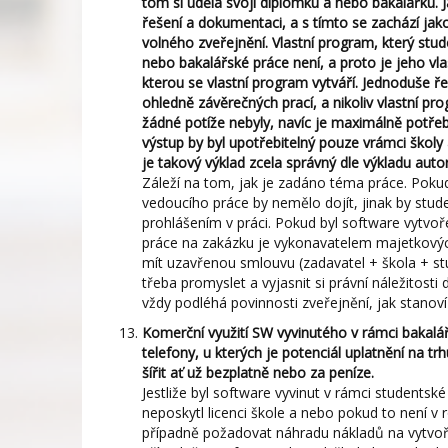
tom si udělá svoji diplomku a nebo bakalářku. 
řešení a dokumentaci, a s tímto se zachází jak
volného zveřejnění. Vlastní program, který stu
nebo bakalářské práce není, a proto je jeho vl
kterou se vlastní program vytváří. Jednoduše ř
ohledně závěrečných prací, a nikoliv vlastní p
žádné potíže nebyly, navíc je maximálně potřeb
výstup by byl upotřebitelný pouze vrámci školy a
je takový výklad zcela správný dle výkladu aut
Záleží na tom, jak je zadáno téma práce. Pokud 
vedoucího práce by nemělo dojít, jinak by stu
prohlášením v práci. Pokud byl software vytvo
práce na zakázku je vykonavatelem majetkových 
mít uzavřenou smlouvu (zadavatel + škola + stud
třeba promyslet a vyjasnit si právní náležitost
vždy podléhá povinnosti zveřejnění, jak stanov
Komerční využití SW vyvinutého v rámci bakalář
telefony, u kterých je potenciál uplatnění na t
šířit ať už bezplatně nebo za peníze.
Jestliže byl software vyvinut v rámci studentsk
neposkytl licenci škole a nebo pokud to není v
případně požadovat náhradu nákladů na vytvoře