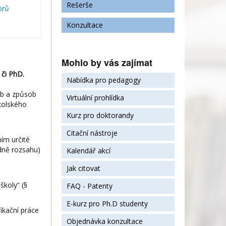
Rešerše
orů
Konzultace
Mohlo by vás zajímat
 či PhD.
Nabídka pro pedagogy
7b a způsob
Virtuální prohlídka
kolského
Kurz pro doktorandy
Citační nástroje
ním určité
adně rozsahu)
Kalendář akcí
Jak citovat
školy“ (§
FAQ - Patenty
E-kurz pro Ph.D studenty
ikační práce
Objednávka konzultace