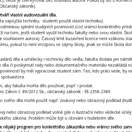
.), nelze je zveřejňovat bez souhlasu autora. Pokud by šlo o komerční
 Občanský zákoník).
áří vlastní audiovizuální díla.
 zapůjčila techniku, studenti použili vlastní techniku).
la podmínkou splnění studijních povinností (což vrámci konkrétního př
eží na tom, jestli student využil techniku fakulty nebo svou vlastní. Šk
 (se souhlasem autora). Časový limit kuzavření licence není vzákonu st
ímu, pokud to není vrozporu se zájmy školy, jinak se může škola d
ání) díla a umělecky i technicky dílo vedla, fakulta dodala jen námět
 díla či poskytnutí rady nebo dokumentačního materiálu nezakládá n
ích povinností by měl vypracovat student sám. Ten, kdo práci vede, by 
 spoluautora.
, aby fakulta mohla dílo používat, popř. i prodat.
viz Zákon č. 89/2012 Sb., občanský zákoník - §§ 2358-2389.
do svého díla mohli použít např. zvukový nebo obrazový podklad (hudb
ový nebo obrazový podklad volně (jde o ilustrační nebo vědecké účely)
rského zákona. Problém může být u citování v hudebním díle.
íše nějaký program pro konkrétního zákazníka nebo vrámci svého zam