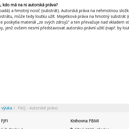
a, kdo má na ni autorská práva?
vypadá) a hmotný nosič (substrát). Autorská práva na nehmotnou slož
strátu, může tedy loutku užít. Majetková práva na hmotný substrát (
že poskytla materiál „ze svých zdrojů“ a ten převažuje nad vkladem s
eby, jenž ovšem nesmí představovat autorsko-právní užití (např. by lo
 výuka
FAQ - Autorské právo
FJFI
Knihovna FBMI