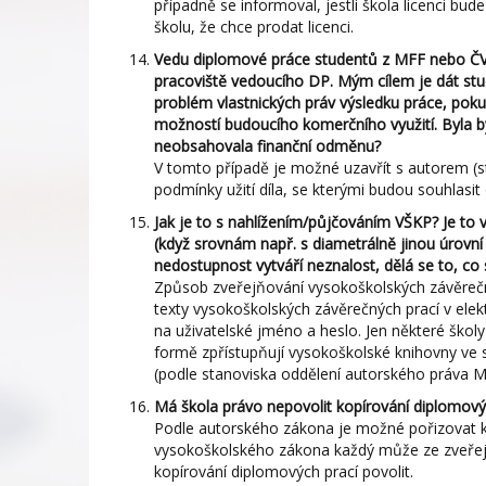
případně se informoval, jestli škola licenci bu
školu, že chce prodat licenci.
Vedu diplomové práce studentů z MFF nebo ČVU
pracoviště vedoucího DP. Mým cílem je dát st
problém vlastnických práv výsledku práce, pokud 
možností budoucího komerčního využití. Byla b
neobsahovala finanční odměnu?
V tomto případě je možné uzavřít s autorem (st
podmínky užití díla, se kterými budou souhlasit
Jak je to s nahlížením/půjčováním VŠKP? Je to
(když srovnám např. s diametrálně jinou úrovn
nedostupnost vytváří neznalost, dělá se to, co 
Způsob zveřejňování vysokoškolských závěrečnýc
texty vysokoškolských závěrečných prací v elektr
na uživatelské jméno a heslo. Jen některé školy
formě zpřístupňují vysokoškolské knihovny ve 
(podle stanoviska oddělení autorského práva Mi
Má škola právo nepovolit kopírování diplomovýc
Podle autorského zákona je možné pořizovat ko
vysokoškolského zákona každý může ze zveřejn
kopírování diplomových prací povolit.