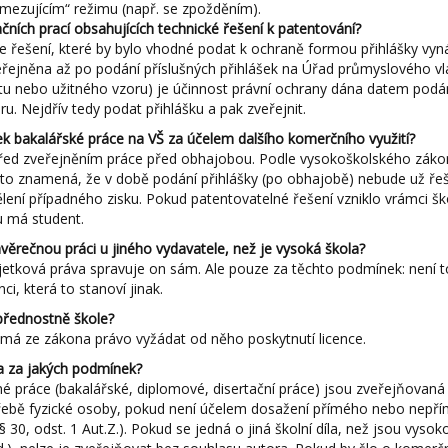
„omezujícím“ režimu (např. se zpožděním).
ačních prací obsahujících technické řešení k patentování?
řešení, které by bylo vhodné podat k ochraně formou přihlášky vyná
řejněna až po podání příslušných přihlášek na Úřad průmyslového vlas
u nebo užitného vzoru) je účinnost právní ochrany dána datem podán
. Nejdřív tedy podat přihlášku a pak zveřejnit.
ek bakalářské práce na VŠ za účelem dalšího komerčního využití?
 před zveřejněním práce před obhajobou. Podle vysokoškolského záko
 to znamená, že v době podání přihlášky (po obhajobě) nebude už řeš
ení případného zisku. Pokud patentovatelné řešení vzniklo vrámci ško
u má student.
ěrečnou práci u jiného vydavatele, než je vysoká škola?
etková práva spravuje on sám. Ale pouze za těchto podmínek: není t
ci, která to stanoví jinak.
 přednostně škole?
 má ze zákona právo vyžádat od něho poskytnutí licence.
 a za jakých podmínek?
né práce (bakalářské, diplomové, disertační práce) jsou zveřejňovan
otřebě fyzické osoby, pokud není účelem dosažení přímého nebo nepř
, odst. 1 Aut.Z.). Pokud se jedná o jiná školní díla, než jsou vysok