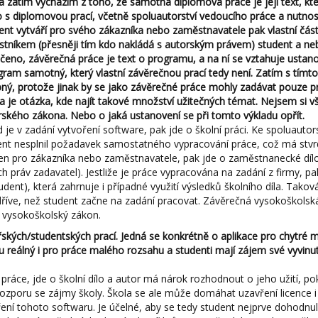
Já zatím vycházím z toho, že samotná diplomová práce je její text, kt
o s diplomovou prací, včetně spoluautorství vedoucího práce a nutnost
dent vytváří pro svého zákazníka nebo zaměstnavatele pak vlastní čás
astníkem (přesněji tím kdo nakládá s autorským právem) student a ne
ečeno, závěrečná práce je text o programu, a na ní se vztahuje ustan
rogram samotný, který vlastní závěrečnou prací tedy není. Zatím s tí
ný, protože jinak by se jako závěrečné práce mohly zadávat pouze pr
 je otázka, kde najít takové množství užitečných témat. Nejsem si však
orského zákona. Nebo o jaká ustanovení se při tomto výkladu opřít.
je v zadání vytvoření software, pak jde o školní práci. Ke spoluautors
dent nesplnil požadavek samostatného vypracování práce, což má stvrd
řen pro zákazníka nebo zaměstnavatele, pak jde o zaměstnanecké dílo
práv zadavatel). Jestliže je práce vypracována na zadání z firmy, pa
ent), která zahrnuje i případné využití výsledků školního díla. Takov
i dříve, než student začne na zadání pracovat. Závěrečná vysokoškolsk
í vysokoškolský zákon.
ských/studentských prací. Jedná se konkrétně o aplikace pro chytré m
rhu reálný i pro práce malého rozsahu a studenti mají zájem své vyvinu
é práce, jde o školní dílo a autor má nárok rozhodnout o jeho užití, p
 rozporu se zájmy školy. Škola se ale může domáhat uzavření licence 
ní tohoto softwaru. Je účelné, aby se tedy student nejprve dohodnul