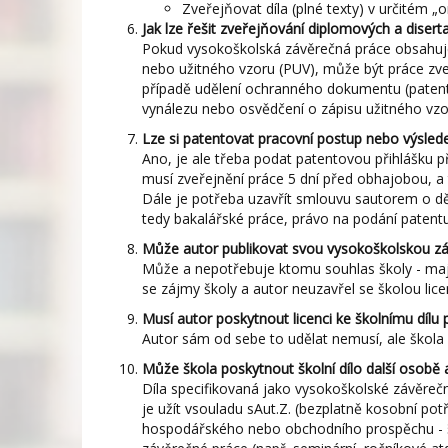
Zveřejňovat díla (plné texty) v určitém 
Jak lze řešit zveřejňování diplomových a disert
Pokud vysokoškolská závěrečná práce obsahuje 
nebo užitného vzoru (PUV), může být práce zve
případě udělení ochranného dokumentu (patent
vynálezu nebo osvědčení o zápisu užitného vzoru
Lze si patentovat pracovní postup nebo výsled
Ano, je ale třeba podat patentovou přihlášku
musí zveřejnění práce 5 dní před obhajobou, a
Dále je potřeba uzavřít smlouvu sautorem o děl
tedy bakalářské práce, právo na podání patent
Může autor publikovat svou vysokoškolskou záv
Může a nepotřebuje ktomu souhlas školy - maj
se zájmy školy a autor neuzavřel se školou licen
Musí autor poskytnout licenci ke školnímu dílu
Autor sám od sebe to udělat nemusí, ale škola
Může škola poskytnout školní dílo další osobě
Díla specifikovaná jako vysokoškolské závěreč
je užít vsouladu sAut.Z. (bezplatně kosobní p
hospodářského nebo obchodního prospěchu - § 30