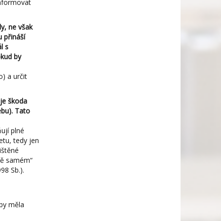
informovat
y, ne však
 přináší
l s
okud by
) a určit
 je škoda
bu). Tato
ují plné
etu, tedy jen
ištěné
stě samém“
98 Sb.).
 by měla