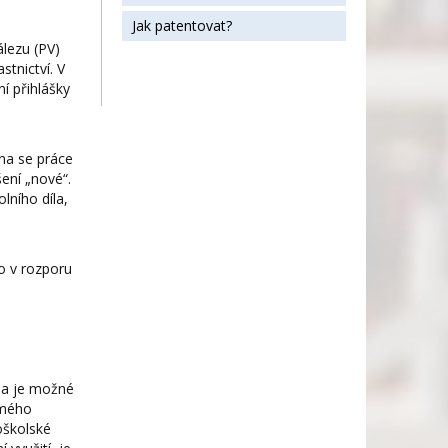
Jak patentovat?
lezu (PV)
tnictví. V
í přihlášky
na se práce
ení „nové“.
lního díla,
o v rozporu
á a je možné
ímého
oškolské