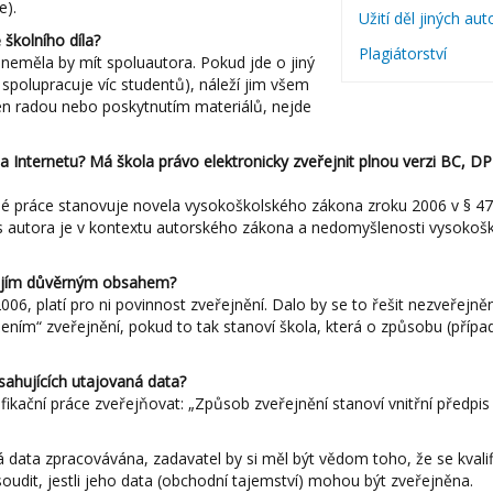
e).
Užití děl jiných aut
 školního díla?
Plagiátorství
neměla by mít spoluautora. Pokud jde o jiný
é spolupracuje víc studentů), náleží jim všem
jen radou nebo poskytnutím materiálů, nejde
a Internetu? Má škola právo elektronicky zveřejnit plnou verzi BC, DP
é práce stanovuje novela vysokoškolského zákona zroku 2006 v § 4
hlas autora je v kontextu autorského zákona a nedomyšlenosti vysokoš
jejím důvěrným obsahem?
6, platí pro ni povinnost zveřejnění. Dalo by se to řešit nezveřejně
žením“ zveřejnění, pokud to tak stanoví škola, která o způsobu (příp
sahujících utajovaná data?
fikační práce zveřejňovat: „Způsob zveřejnění stanoví vnitřní předpis 
data zpracovávána, zadavatel by si měl být vědom toho, že se kvalif
udit, jestli jeho data (obchodní tajemství) mohou být zveřejněna.