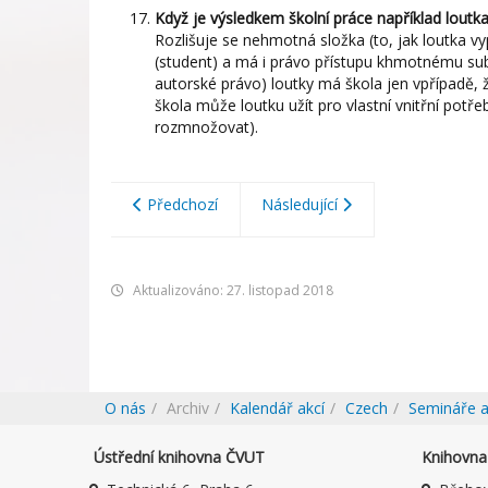
Když je výsledkem školní práce například loutk
Rozlišuje se nehmotná složka (to, jak loutka 
(student) a má i právo přístupu khmotnému sub
autorské právo) loutky má škola jen vpřípadě, 
škola může loutku užít pro vlastní vnitřní potř
rozmnožovat).
Předchozí
Následující
Aktualizováno: 27. listopad 2018
O nás
Archiv
Kalendář akcí
Czech
Semináře a
Ústřední knihovna ČVUT
Knihovna 