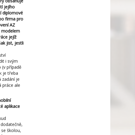
erý obsahuje
í jejího
tí diplomové
bo firma pro
ovení AZ
mto modelem
áce jejíž
 jist, jestli
tví
it i svým
 (v případě
k je třeba
á zadání je
á práce ale
obilní
té aplikace
okud
i dodatečně,
 se školou,