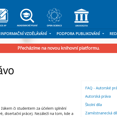
INFORMAČNÍ VZDĚLÁVÁNÍ
PODPORA PUBLIKOVÁNÍ
RED
Přecházíme na novou knihovní platformu.
ávo
FAQ - Autorské pr
Autorská práva
Školní díla
no žákem či studentem za účelem splnění
Zaměstnanecká dí
vé, disertační práce). Nezáleží na tom, kde a