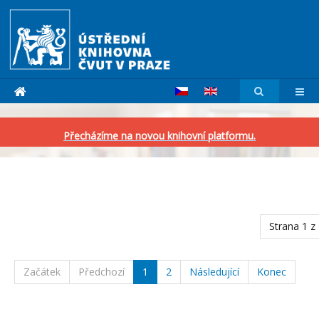
Přecházíme na novou knihovní platformu.
Strana 1 z
Začátek
Předchozí
1
2
Následující
Konec