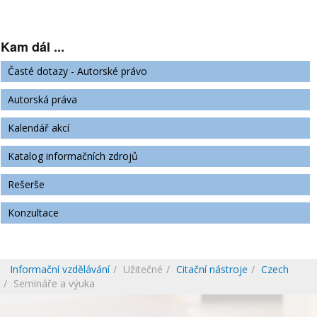
Kam dál ...
Časté dotazy - Autorské právo
Autorská práva
Kalendář akcí
Katalog informačních zdrojů
Rešerše
Konzultace
Informační vzdělávání
Užitečné
Citační nástroje
Czech
Semináře a výuka