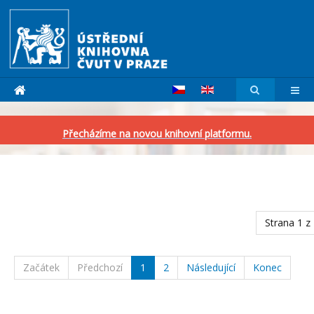
Přecházíme na novou knihovní platformu.
Strana 1 z
Začátek
Předchozí
1
2
Následující
Konec