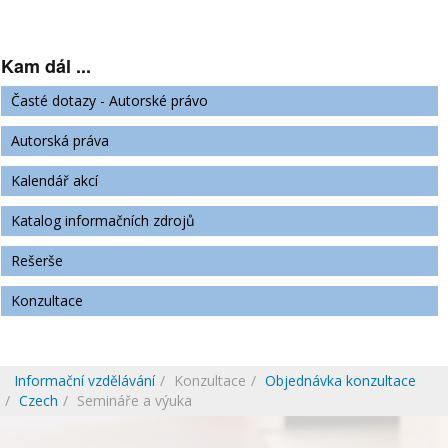
Kam dál ...
Časté dotazy - Autorské právo
Autorská práva
Kalendář akcí
Katalog informačních zdrojů
Rešerše
Konzultace
Informační vzdělávání
Konzultace
Objednávka konzultace
Czech
Semináře a výuka