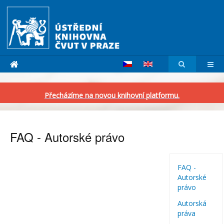
Přecházíme na novou knihovní platformu.
FAQ - Autorské právo
FAQ -
Autorské
právo
Autorská
práva